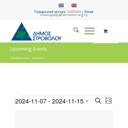
Τηλεφωνικό κέντρο:
22470470 |
Email:
municipality@strovolos.org.cy
Upcoming Events
Είσαστε εδώ:
/
Events
Events
Event
2024-11-07
 - 
2024-11-15
Search
Photo
Views
Search
Select
Naviga
List
date.
and
of
Views