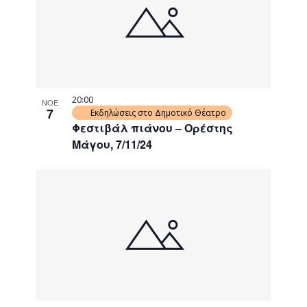
events
Navigati
in
Photo
View
20:00
ΝΟΕ
7
Εκδηλώσεις στο Δημοτικό Θέατρο
Φεστιβάλ πιάνου – Ορέστης
Μάγου, 7/11/24