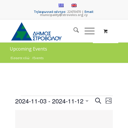
Τηλεφωνικό κέντρο:
22470470 |
Email:
municipality@strovolos.org.cy
Upcoming Events
Είσαστε εδώ:
/
Events
Events
Event
2024-11-03
 - 
2024-11-12
Search
Photo
Views
Search
Select
Naviga
List
date.
and
of
Views