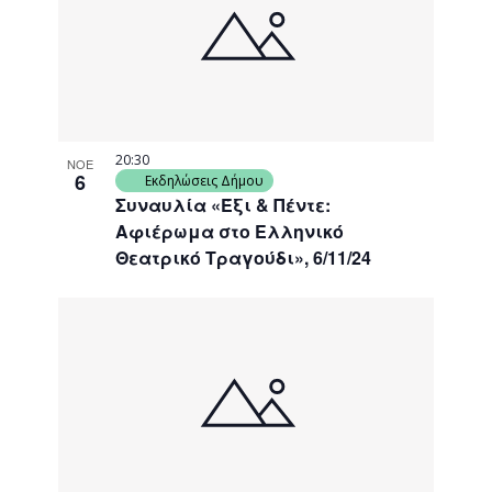
events
Navigati
in
Photo
View
20:30
ΝΟΕ
6
Εκδηλώσεις Δήμου
Συναυλία «Έξι & Πέντε:
Αφιέρωμα στο Ελληνικό
Θεατρικό Τραγούδι», 6/11/24