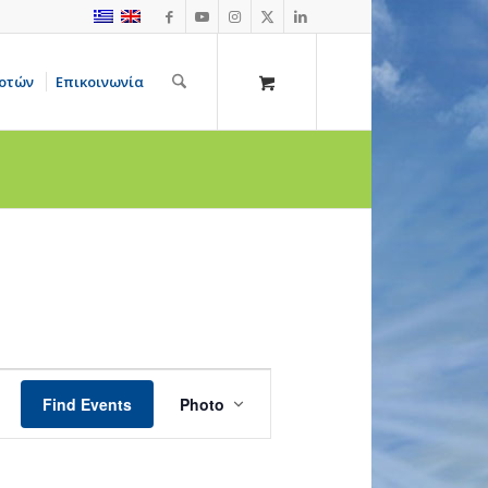
οτών
Επικοινωνία
Event
Views
Find Events
Photo
Navigation