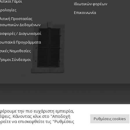
λιτικοί Γάμοι
Ιδιωτικών φορέων
ρολογίες
Επικοινωνία
λιτική Προστασίας
οσωπικών Δεδομένων
οσφορές / Διαγωνισμοί
ρωπαϊκά Προγράμματα
σικές Νομοθεσίες
ήσιμοι Σύνδεσμοι
φέρουμε την πιο ευχάριστη εμπειρία,
κέψεις. Κάνοντας κλικ στο "Αποδοχή
Ρυθμίσεις cookies
είτε να επισκεφθείτε τις "Ρυθμίσεις
ed. / Powered by
NETinfo Plc