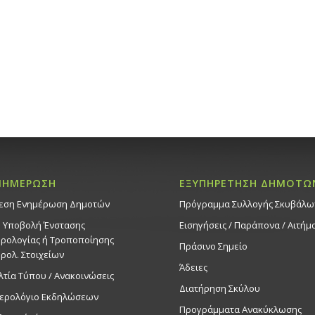
ΝΗΜΕΡΩΣΗ
ΕΞΥΠΗΡΕΤΗΣΗ ΔΗΜΟΤΩ
εση Ενημέρωση Δημοτών
Πρόγραμμα Συλλογής Σκυβάλω
. Υποβολή Ένστασης
Εισηγήσεις / Παράπονα / Αιτήμ
ρολογίας ή Τροποποίησης
Πράσινο Σημείο
ρολ. Στοιχείων
Άδειες
λτία Τύπου / Ανακοινώσεις
Διατήρηση Σκύλου
ερολόγιο Εκδηλώσεων
Προγράμματα Ανακύκλωσης