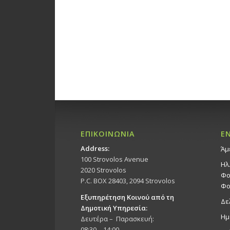
ΕΠΙΚΟΙΝΩΝΙΑ
Ε
Address:
Άμ
100 Strovolos Avenue
Ηλ
2020 Strovolos
Φο
P.C. BOX 28403, 2094 Strovolos
Φο
Εξυπηρέτηση Κοινού από τη
Δε
Δημοτική Υπηρεσία:
Ημ
Δευτέρα – Παρασκευή:
08:30 – 14:00