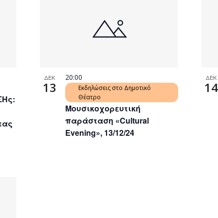
20:00
ΔΕΚ
ΔΕΚ
13
14
Εκδηλώσεις στο Δημοτικό
Θέατρο
ΣΗς:
Μουσικοχορευτική
παράσταση «Cultural
τας
Evening», 13/12/24