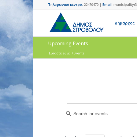
Τηλεφωνικό κέντρο:
22470470 |
Email:
municipality@
Δήμαρχος
Upcoming Events
Είσαστε εδώ:
/
Events
Events
Enter
Search
Keyword.
and
Search
for
Views
Events