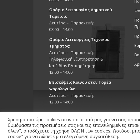
Πο
Ωράριο λειτουργίας Δημοτικού
Φο
Ταμείου:
Πο
Δευτέρα – Παρασκευή:
Πρ
08:00 – 14:00
Πρ
Ωράριο Λειτουργίας Τεχνικού
Ευ
Τμήματος:
Δευτέρα – Παρασκευή:
Βα
Τηλεφωνική Εξυπηρέτηση &
Χρ
Κατ’ ιδίαν Εξυπηρέτηση:
12:00 – 14:00
Επισκέψεις Κοινού στον Τομέα
Φορολογιών:
Δευτέρα – Παρασκευή:
12:00 – 14:00
Χρησιμοποιούμε cookies στον ιστότοπό μας για να σας προσ
θυμόμαστε τις προτιμήσεις σας και τις επανειλημμένες επισ
όλων", αποδέχεστε τη χρήση ΟΛΩΝ των cookies. Ωστόσο, μπορ
cookie" για να δώσετε μια ελεγχόμενη συγκατάθεση.
Copyright 2026 © Δήμος Στροβόλου, All Rights Reserv