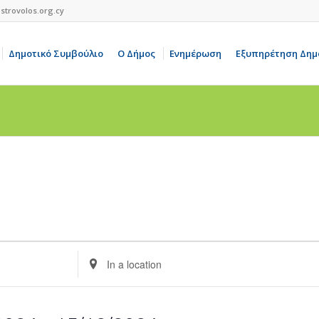
strovolos.org.cy
Δημοτικό Συμβούλιο
Ο Δήμος
Ενημέρωση
Εξυπηρέτηση Δημ
Enter
Location.
Search
for
Events