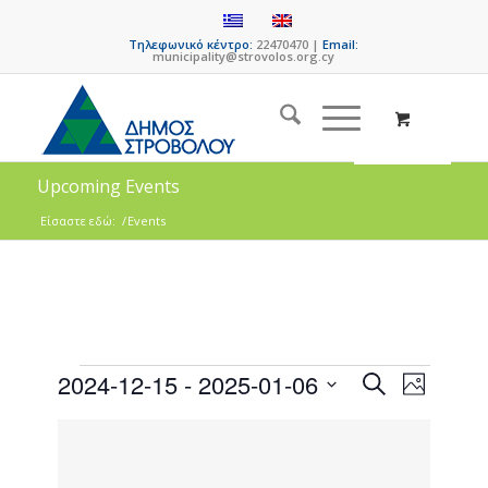
Τηλεφωνικό κέντρο:
22470470 |
Email:
municipality@strovolos.org.cy
Upcoming Events
Είσαστε εδώ:
/
Events
Events
Event
2024-12-15
 - 
2025-01-06
Search
Photo
Views
Search
Select
Naviga
List
date.
and
of
Views