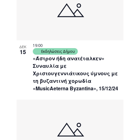
events
Navigati
in
Photo
View
19:00
ΔΕΚ
15
Εκδηλώσεις Δήμου
«Άστρον ήδη ανατέταλκεν»
Συναυλία με
Χριστουγεννιάτικους ύμνους με
τη βυζαντινή χορωδία
«MusicAeterna Byzantina», 15/12/24