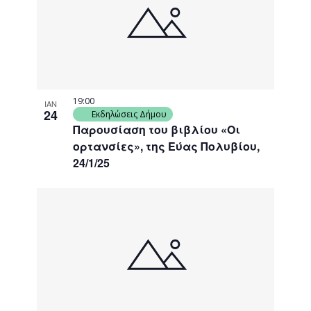
events
Navigati
in
Photo
View
19:00
ΙΑΝ
24
Εκδηλώσεις Δήμου
Παρουσίαση του βιβλίου «Οι
ορτανσίες», της Εύας Πολυβίου,
24/1/25