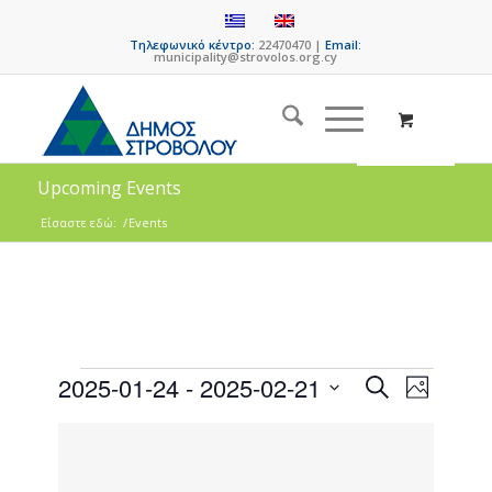
Τηλεφωνικό κέντρο:
22470470 |
Email:
municipality@strovolos.org.cy
Upcoming Events
Είσαστε εδώ:
/
Events
Events
Event
2025-01-24
 - 
2025-02-21
Search
Photo
Views
Search
Select
Naviga
List
date.
and
of
Views