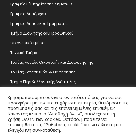
Γραφείο Εξυπηρέτησης Δημοτών
Γραφείο Δημάρχου
Γραφείο Δημοτικού Γραμματέα
Τμήμα Διοίκησης και Προσωπικού
Οικονομικό Τμήμα
Τεχνικό Τμήμα
Τομέας Αδειών Οικοδομής και Διαίρεσης Γης
Τομέας Κατασκευών & Συντήρησης
Τμήμα Περιβαλλοντικής Ανάπτυξης
Tμήμα Δημόσιας Υγείας και Καθαριότητας
Χρησιμοποιούμε cookies στον ιστότοπό μας για να σας
Τομέας Γραμμάτων και Τεχνών
προσφέρουμε την πιο ευχάριστη εμπειρία, θυμόμαστε τις
προτιμήσεις σας και τις επανειλημμένες επισκέψεις.
Τροχονομία
Κάνοντας κλικ στο "Αποδοχή όλων", αποδέχεστε τη
χρήση ΟΛΩΝ των cookies. Ωστόσο, μπορείτε να
επισκεφθείτε τις "Ρυθμίσεις cookie" για να δώσετε μια
ελεγχόμενη συγκατάθεση.