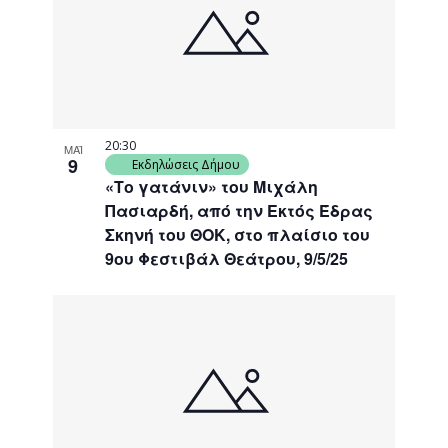
events
Navigati
in
Photo
View
20:30
ΜΑΪ
9
Εκδηλώσεις Δήμου
«Το γατάνιν» του Μιχάλη
Πασιαρδή, από την Εκτός Έδρας
Σκηνή του ΘΟΚ, στο πλαίσιο του
9ου Φεστιβάλ Θεάτρου, 9/5/25