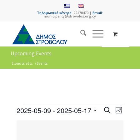
Τηλεφωνικό κέντρο:
22470470 |
Email:
municipality@strovolos.org.cy
Upcoming Events
Είσαστε εδώ:
/
Events
Events
Event
2025-05-09
 - 
2025-05-17
Search
Photo
Views
Search
Select
Naviga
List
date.
and
of
Views