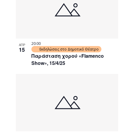
events
Navigati
in
Photo
View
20:00
ΑΠΡ
15
Εκδηλώσεις στο Δημοτικό Θέατρο
Παράσταση χορού «Flamenco
Show», 15/4/25