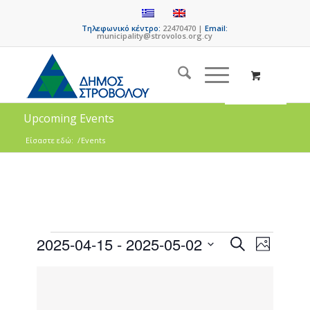
Τηλεφωνικό κέντρο:
22470470 |
Email:
municipality@strovolos.org.cy
Upcoming Events
Είσαστε εδώ:
/
Events
Events
Event
2025-04-15
 - 
2025-05-02
Search
Photo
Views
Search
Select
Naviga
List
date.
and
of
Views