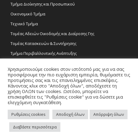
Τμήμα Διοίκησης και Προσωπικού
Οικονομικό Τμήμα
Τεχνικό Τμήμα
Τομέας Αδειών Οικοδομής και Διαίρεσης Γης
Τομέας Κατασκευών & Συντήρησης
Τμήμα Περιβαλλοντικής Ανάπτυξης
Tμήμα Δημόσιας Υγείας και Καθαριότητας
Χρησιμοποιούμε cookies στον ιστότοπό μας για να σας
Τομέας Γραμμάτων και Τεχνών
προσφέρουμε την πιο ευχάριστη εμπειρία, θυμόμαστε τις
προτιμήσεις σας και τις επανειλημμένες επισκέψεις.
Τροχονομία
Κάνοντας κλικ στο "Αποδοχή όλων", αποδέχεστε τη
χρήση ΟΛΩΝ των cookies. Ωστόσο, μπορείτε να
επισκεφθείτε τις "Ρυθμίσεις cookie" για να δώσετε μια
ελεγχόμενη συγκατάθεση.
Ρυθμίσεις cookies
Αποδοχή όλων
Απόρριψη όλων
Copyright 2026 © Δήμος Στροβόλου, All Rights Reserved. / Powered by
Διαβάστε περισσότερα
NETinfo Plc
Πλοηγός