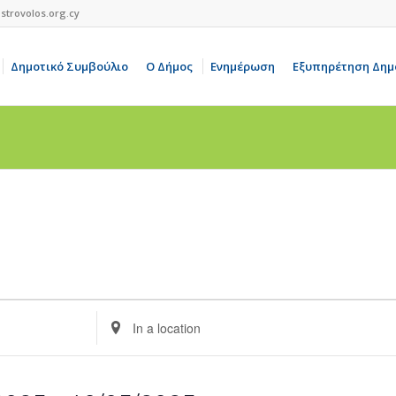
strovolos.org.cy
Δημοτικό Συμβούλιο
Ο Δήμος
Ενημέρωση
Εξυπηρέτηση Δημ
Enter
Location.
Search
for
Events