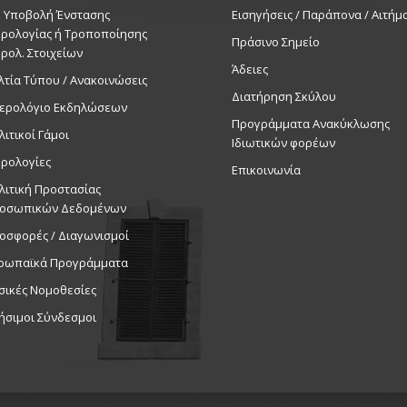
. Υποβολή Ένστασης
Εισηγήσεις / Παράπονα / Αιτήμ
ρολογίας ή Τροποποίησης
Πράσινο Σημείο
ρολ. Στοιχείων
Άδειες
λτία Τύπου / Ανακοινώσεις
Διατήρηση Σκύλου
ερολόγιο Εκδηλώσεων
Προγράμματα Ανακύκλωσης
λιτικοί Γάμοι
Ιδιωτικών φορέων
ρολογίες
Επικοινωνία
λιτική Προστασίας
οσωπικών Δεδομένων
οσφορές / Διαγωνισμοί
ρωπαϊκά Προγράμματα
σικές Νομοθεσίες
ήσιμοι Σύνδεσμοι