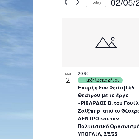
02/05/
Today
Navigation
by
Select
Keyword.
date.
List
of
events
in
Photo
View
20:30
ΜΑΪ
2
Εκδηλώσεις Δήμου
Έναρξη 9ου Φεστιβάλ
Θεάτρου με το έργο
«ΡΙΧΑΡΔΟΣ Β, του Γουί
Σαίξπηρ, από το Θέατρ
ΔΕΝΤΡΟ και τον
Πολιτιστικό Οργανισμ
ΥΠΟΓΑίΑ, 2/5/25