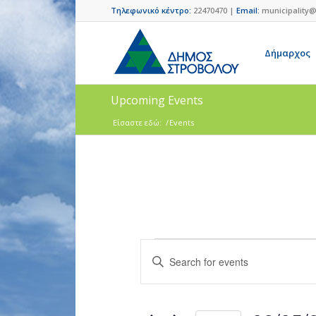
Τηλεφωνικό κέντρο:
22470470 |
Email:
municipality@
Δήμαρχος
Upcoming Events
Είσαστε εδώ:
/
Events
Events
Enter
Search
Keyword.
and
Search
for
Views
Events