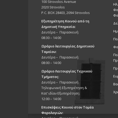
100 Strovolos Avenue
Ηλ
2020 Strovolos
Φο
P.C. BOX 28403, 2094 Strovolos
Φο
Εξυπηρέτηση Κοινού από τη
Δε
Δημοτική Υπηρεσία:
Ημ
Δευτέρα – Παρασκευή:
08:30 – 14:00
Πο
Ωράριο λειτουργίας Δημοτικού
Φο
Ταμείου:
Πο
Δευτέρα – Παρασκευή:
Πρ
08:00 – 14:00
Πρ
Ωράριο Λειτουργίας Τεχνικού
Ευ
Τμήματος:
Δευτέρα – Παρασκευή:
Βα
Τηλεφωνική Εξυπηρέτηση &
Χρ
Κατ’ ιδίαν Εξυπηρέτηση:
12:00 – 14:00
Επισκέψεις Κοινού στον Τομέα
Φορολογιών: