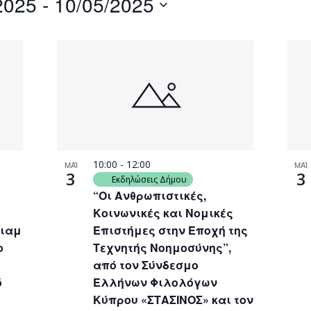
2025
 - 
10/05/2025
by
Location.
10:00
-
12:00
ΜΑΪ
ΜΑΪ
3
3
Εκδηλώσεις Δήμου
“Οι Ανθρωπιστικές,
Κοινωνικές και Νομικές
λιαμ
Επιστήμες στην Εποχή της
ο
Τεχνητής Νοημοσύνης”,
από τον Σύνδεσμο
ό
Ελλήνων Φιλολόγων
Κύπρου «ΣΤΑΣΙΝΟΣ» και τον