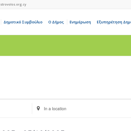
strovolos.org.cy
Δημοτικό Συμβούλιο
Ο Δήμος
Ενημέρωση
Εξυπηρέτηση Δημ
Enter
Location.
Search
for
Events