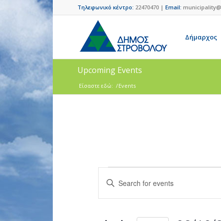
Τηλεφωνικό κέντρο:
22470470 |
Email:
municipality@
Δήμαρχος
Upcoming Events
Είσαστε εδώ:
/
Events
Events
Enter
Search
Keyword.
and
Search
for
Views
Events