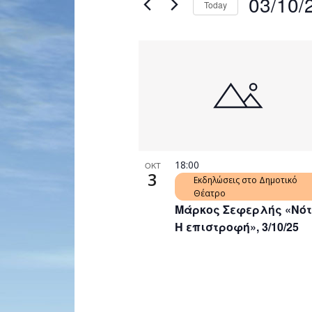
03/10/
Today
Navigation
by
Select
Keyword.
date.
List
of
events
in
Photo
View
18:00
ΟΚΤ
3
Εκδηλώσεις στο Δημοτικό
Θέατρο
Μάρκος Σεφερλής «Νότ
Η επιστροφή», 3/10/25