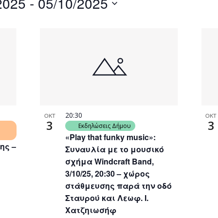
2025
 - 
05/10/2025
by
Location.
20:30
ΟΚΤ
ΟΚΤ
3
3
Εκδηλώσεις Δήμου
«Play that funky music»:
ης –
Συναυλία με το μουσικό
σχήμα Windcraft Band,
3/10/25, 20:30 – χώρος
στάθμευσης παρά την οδό
Σταυρού και Λεωφ. Ι.
Χατζηιωσήφ