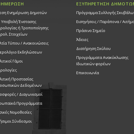
ΝΗΜΕΡΩΣΗ
ΕΞΥΠΗΡΕΤΗΣΗ ΔΗΜΟΤΩ
εση Ενημέρωση Δημοτών
Πρόγραμμα Συλλογής Σκυβάλω
. Υποβολή Ένστασης
Εισηγήσεις / Παράπονα / Αιτήμ
ρολογίας ή Τροποποίησης
Πράσινο Σημείο
ρολ. Στοιχείων
Άδειες
λτία Τύπου / Ανακοινώσεις
Διατήρηση Σκύλου
ερολόγιο Εκδηλώσεων
Προγράμματα Ανακύκλωσης
λιτικοί Γάμοι
Ιδιωτικών φορέων
ρολογίες
Επικοινωνία
λιτική Προστασίας
οσωπικών Δεδομένων
οσφορές / Διαγωνισμοί
ρωπαϊκά Προγράμματα
σικές Νομοθεσίες
ήσιμοι Σύνδεσμοι