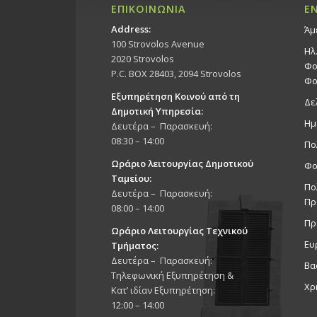
ΕΠΙΚΟΙΝΩΝΙΑ
Ε
Address:
Άμ
100 Strovolos Avenue
Ηλ
2020 Strovolos
Φο
P.C. BOX 28403, 2094 Strovolos
Φο
Εξυπηρέτηση Κοινού από τη
Δε
Δημοτική Υπηρεσία:
Ημ
Δευτέρα – Παρασκευή:
08:30 – 14:00
Πο
Ωράριο λειτουργίας Δημοτικού
Φο
Ταμείου:
Πο
Δευτέρα – Παρασκευή:
Πρ
08:00 – 14:00
Πρ
Ωράριο Λειτουργίας Τεχνικού
Ευ
Τμήματος:
Δευτέρα – Παρασκευή:
Βα
Τηλεφωνική Εξυπηρέτηση &
Χρ
Κατ’ ιδίαν Εξυπηρέτηση:
12:00 – 14:00