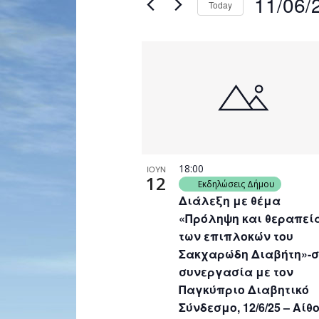
11/06/
Today
Navigation
by
Select
Keyword.
date.
List
of
events
in
Photo
View
18:00
ΙΟΥΝ
12
Εκδηλώσεις Δήμου
Διάλεξη με θέμα
«Πρόληψη και θεραπεί
των επιπλοκών του
Σακχαρώδη Διαβήτη»-σ
συνεργασία με τον
Παγκύπριο Διαβητικό
Σύνδεσμο, 12/6/25 – Αίθ