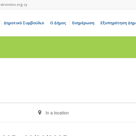
strovolos.org.cy
Δημοτικό Συμβούλιο
Ο Δήμος
Ενημέρωση
Εξυπηρέτηση Δημ
Enter
Location.
Search
for
Events