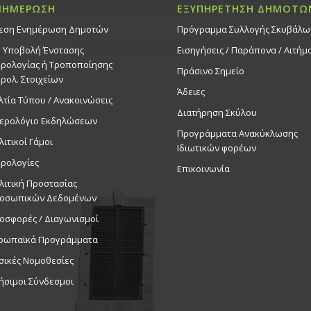
ΝΗΜΕΡΩΣΗ
ΕΞΥΠΗΡΕΤΗΣΗ ΔΗΜΟΤΩ
εση Ενημέρωση Δημοτών
Πρόγραμμα Συλλογής Σκυβάλω
. Υποβολή Ένστασης
Εισηγήσεις / Παράπονα / Αιτήμ
ρολογίας ή Τροποποίησης
Πράσινο Σημείο
ρολ. Στοιχείων
Άδειες
λτία Τύπου / Ανακοινώσεις
Διατήρηση Σκύλου
ερολόγιο Εκδηλώσεων
Προγράμματα Ανακύκλωσης
λιτικοί Γάμοι
Ιδιωτικών φορέων
ρολογίες
Επικοινωνία
λιτική Προστασίας
οσωπικών Δεδομένων
οσφορές / Διαγωνισμοί
ρωπαϊκά Προγράμματα
σικές Νομοθεσίες
ήσιμοι Σύνδεσμοι