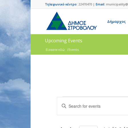
Τηλεφωνικό κέντρο:
22470470 |
Email:
municipality@
Δήμαρχος
Upcoming Events
Είσαστε εδώ:
/
Events
Events
Enter
Search
Keyword.
and
Search
for
Views
Events