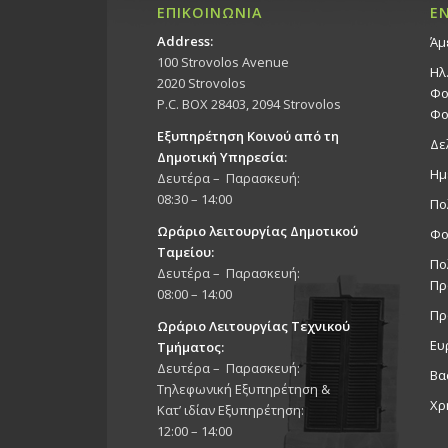
ΕΠΙΚΟΙΝΩΝΙΑ
Ε
Address:
Άμ
100 Strovolos Avenue
Ηλ
2020 Strovolos
Φο
P.C. BOX 28403, 2094 Strovolos
Φο
Εξυπηρέτηση Κοινού από τη
Δε
Δημοτική Υπηρεσία:
Ημ
Δευτέρα – Παρασκευή:
08:30 – 14:00
Πο
Ωράριο λειτουργίας Δημοτικού
Φο
Ταμείου:
Πο
Δευτέρα – Παρασκευή:
Πρ
08:00 – 14:00
Πρ
Ωράριο Λειτουργίας Τεχνικού
Ευ
Τμήματος:
Δευτέρα – Παρασκευή:
Βα
Τηλεφωνική Εξυπηρέτηση &
Χρ
Κατ’ ιδίαν Εξυπηρέτηση:
12:00 – 14:00