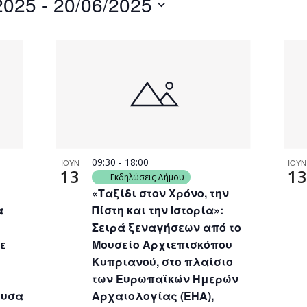
2025
 - 
20/06/2025
by
Location.
09:30
-
18:00
ΙΟΥΝ
ΙΟΥΝ
13
13
Εκδηλώσεις Δήμου
«Ταξίδι στον Χρόνο, την
α
Πίστη και την Ιστορία»:
Σειρά ξεναγήσεων από το
ε
Μουσείο Αρχιεπισκόπου
Κυπριανού, στο πλαίσιο
των Ευρωπαϊκών Ημερών
ουσα
Αρχαιολογίας (ΕΗΑ),