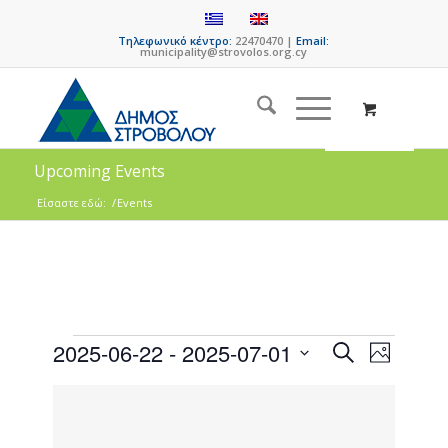
Τηλεφωνικό κέντρο:
22470470 |
Email:
municipality@strovolos.org.cy
Upcoming Events
Είσαστε εδώ:
/
Events
Events
Event
2025-06-22
 - 
2025-07-01
Search
Photo
Views
Search
Select
Naviga
List
date.
and
of
Views