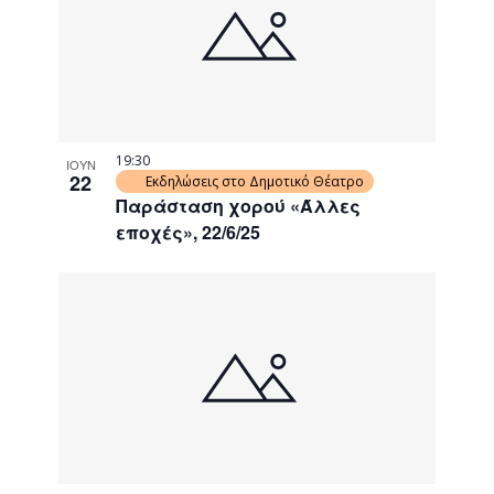
events
Navigati
in
Photo
View
19:30
ΙΟΥΝ
22
Εκδηλώσεις στο Δημοτικό Θέατρο
Παράσταση χορού «Άλλες
εποχές», 22/6/25