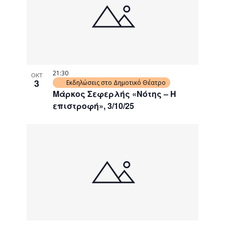
events
Navigati
in
Photo
View
21:30
ΟΚΤ
3
Εκδηλώσεις στο Δημοτικό Θέατρο
Μάρκος Σεφερλής «Νότης – Η
επιστροφή», 3/10/25