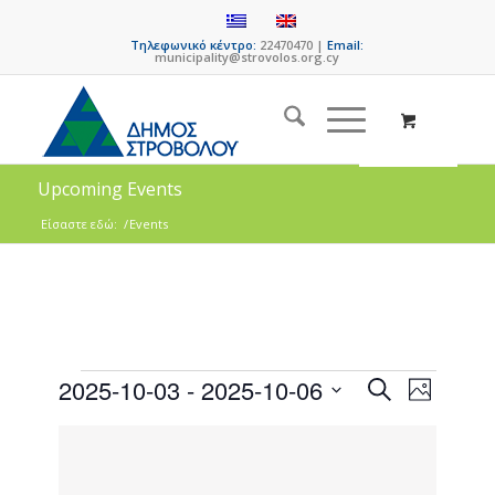
Τηλεφωνικό κέντρο:
22470470 |
Email:
municipality@strovolos.org.cy
Upcoming Events
Είσαστε εδώ:
/
Events
Events
Event
2025-10-03
 - 
2025-10-06
Search
Photo
Views
Search
Select
Naviga
List
date.
and
of
Views