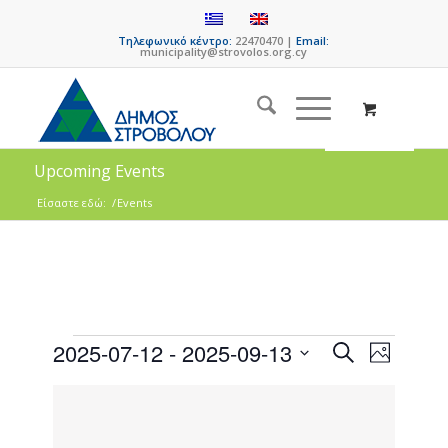
Τηλεφωνικό κέντρο:
22470470 |
Email:
municipality@strovolos.org.cy
Upcoming Events
Είσαστε εδώ:
/
Events
Events
Event
2025-07-12
 - 
2025-09-13
Search
Photo
Views
Search
Select
Naviga
List
date.
and
of
Views