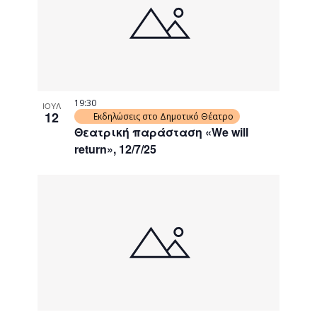
events
Navigati
in
Photo
View
19:30
ΙΟΥΛ
12
Εκδηλώσεις στο Δημοτικό Θέατρο
Θεατρική παράσταση «We will
return», 12/7/25