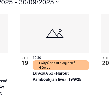
2025
 - 
30/09/2025
by
Location.
19:30
ΣΕΠ
ΣΕΠ
19
20
Εκδηλώσεις στο Δημοτικό
Θέατρο
Συναυλία «Harout
Pamboukjian live», 19/9/25
 από
δα
ς