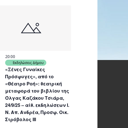
20:00
Εκδηλώσεις Δήμου
«Ξένες Γυναίκες
Πρόσφυγες», από το
«Θέατρο Ροή»: θεατρική
μεταφορά του βιβλίου της
Όλγας Καζάκου Τσιάρα,
24/9/25 – αίθ. εκδηλώσεων Ι.
Ν. Απ. Ανδρέα, Προσφ. Οικ.
Στρόβολος ΙΙΙ