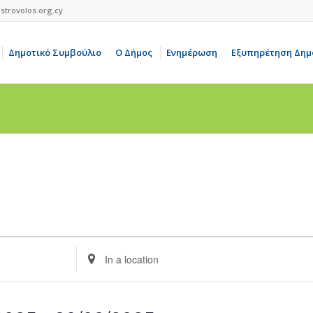
strovolos.org.cy
Δημοτικό Συμβούλιο
Ο Δήμος
Ενημέρωση
Εξυπηρέτηση Δημ
Enter
Location.
Search
for
Events