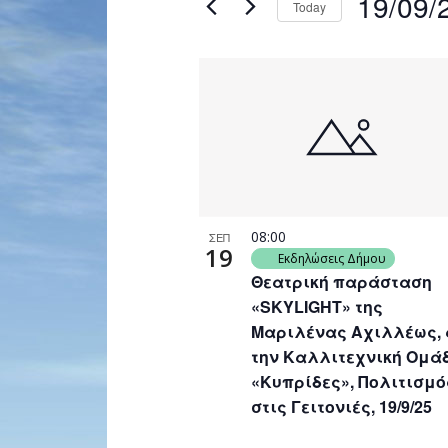
19/09/
Today
Navigation
by
Select
Keyword.
date.
List
of
events
in
Photo
View
08:00
ΣΕΠ
19
Εκδηλώσεις Δήμου
Θεατρική παράσταση
«SKYLIGHT» της
Μαριλένας Αχιλλέως,
την Καλλιτεχνική Ομά
«Κυπρίδες», Πολιτισμό
στις Γειτονιές, 19/9/25