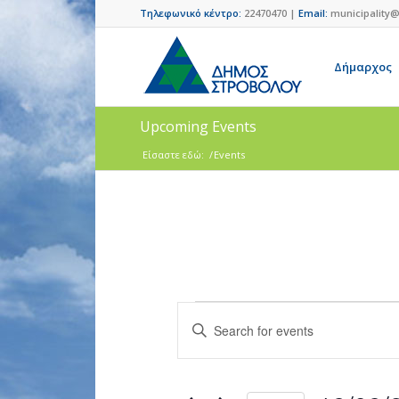
Τηλεφωνικό κέντρο:
22470470 |
Email:
municipality@
Δήμαρχος
Upcoming Events
Είσαστε εδώ:
/
Events
Events
Enter
Search
Keyword.
and
Search
for
Views
Events