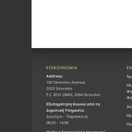
ΕΠΙΚΟΙΝΩΝΙΑ
Ε
Address:
Άμ
100 Strovolos Avenue
Ηλ
2020 Strovolos
Φο
P.C. BOX 28403, 2094 Strovolos
Φο
Εξυπηρέτηση Κοινού από τη
Δε
Δημοτική Υπηρεσία:
Ημ
Δευτέρα – Παρασκευή:
08:30 – 14:00
Πο
Ωράριο λειτουργίας Δημοτικού