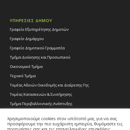
ΥΠΗΡΕΣΙΕΣ ΔΗΜΟΥ
Γραφείο Εξυπηρέτησης Δημοτών
Γραφείο Δημάρχου
Γραφείο Δημοτικού Γραμματέα
Τμήμα Διοίκησης και Προσωπικού
Οικονομικό Τμήμα
Τεχνικό Τμήμα
Τομέας Αδειών Οικοδομής και Διαίρεσης Γης
Τομέας Κατασκευών & Συντήρησης
Τμήμα Περιβαλλοντικής Ανάπτυξης
Tμήμα Δημόσιας Υγείας και Καθαριότητας
Χρησιμοποιούμε cookies στον ιστότοπό μας για να σας
Τομέας Γραμμάτων και Τεχνών
προσφέρουμε την πιο ευχάριστη εμπειρία, θυμόμαστε τις
προτιμήσεις σας και τις επανειλημμένες επισκέψεις.