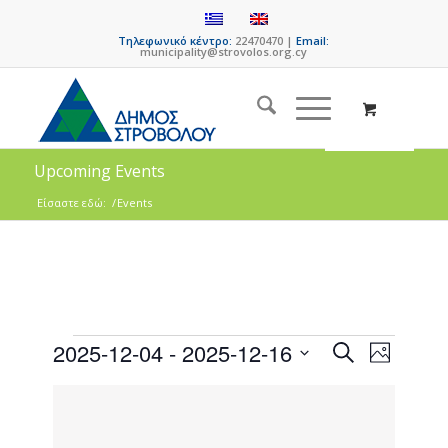
Τηλεφωνικό κέντρο:
22470470 |
Email:
municipality@strovolos.org.cy
Upcoming Events
Είσαστε εδώ:
/
Events
Events
Event
2025-12-04
 - 
2025-12-16
Search
Photo
Views
Search
Select
Naviga
List
date.
and
of
Views