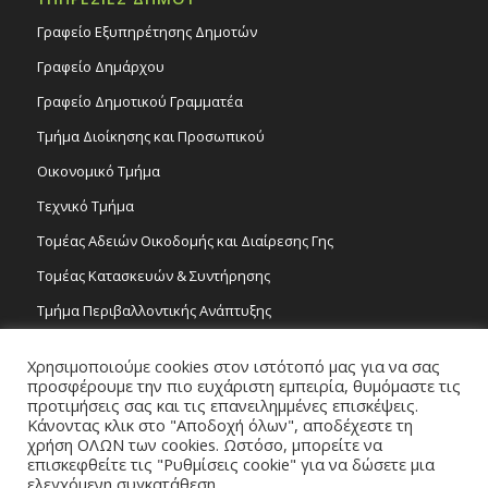
Γραφείο Εξυπηρέτησης Δημοτών
Γραφείο Δημάρχου
Γραφείο Δημοτικού Γραμματέα
Τμήμα Διοίκησης και Προσωπικού
Οικονομικό Τμήμα
Τεχνικό Τμήμα
Τομέας Αδειών Οικοδομής και Διαίρεσης Γης
Τομέας Κατασκευών & Συντήρησης
Τμήμα Περιβαλλοντικής Ανάπτυξης
Tμήμα Δημόσιας Υγείας και Καθαριότητας
Χρησιμοποιούμε cookies στον ιστότοπό μας για να σας
Τομέας Γραμμάτων και Τεχνών
προσφέρουμε την πιο ευχάριστη εμπειρία, θυμόμαστε τις
προτιμήσεις σας και τις επανειλημμένες επισκέψεις.
Τροχονομία
Κάνοντας κλικ στο "Αποδοχή όλων", αποδέχεστε τη
χρήση ΟΛΩΝ των cookies. Ωστόσο, μπορείτε να
επισκεφθείτε τις "Ρυθμίσεις cookie" για να δώσετε μια
ελεγχόμενη συγκατάθεση.