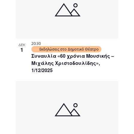
events
Navigati
in
Photo
View
20:30
ΔΕΚ
1
Εκδηλώσεις στο Δημοτικό Θέατρο
Συναυλία «60 χρόνια Μουσικής –
Μιχάλης Χριστοδουλίδης»,
1/12/2025