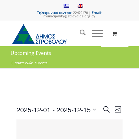
Τηλεφωνικό κέντρο:
22470470 |
Email:
municipality@strovolos.org.cy
Upcoming Events
Είσαστε εδώ:
/
Events
Events
Event
2025-12-01
 - 
2025-12-15
Search
Photo
Views
Search
Select
Naviga
List
date.
and
of
Views