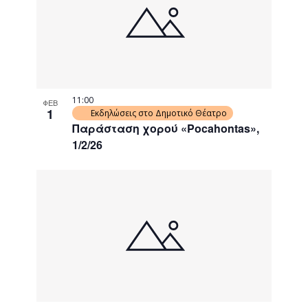
events
Navigati
in
Photo
View
11:00
ΦΕΒ
1
Εκδηλώσεις στο Δημοτικό Θέατρο
Παράσταση χορού «Pocahontas»,
1/2/26