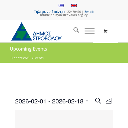
Τηλεφωνικό κέντρο:
22470470 |
Email:
municipality@strovolos.org.cy
Upcoming Events
Είσαστε εδώ:
/
Events
Events
Event
2026-02-01
 - 
2026-02-18
Search
Photo
Views
Search
Select
Naviga
List
date.
and
of
Views