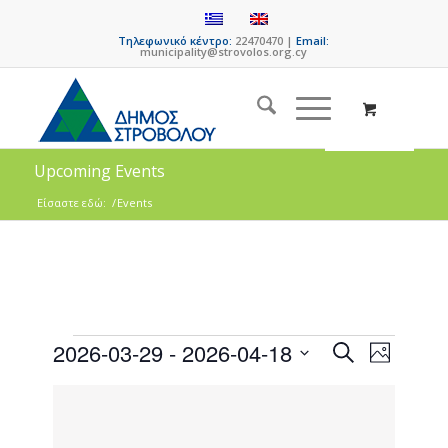
Τηλεφωνικό κέντρο:
22470470 |
Email:
municipality@strovolos.org.cy
Upcoming Events
Είσαστε εδώ:
/
Events
Events
Event
2026-03-29
 - 
2026-04-18
Search
Photo
Views
Search
Select
Naviga
List
date.
and
of
Views