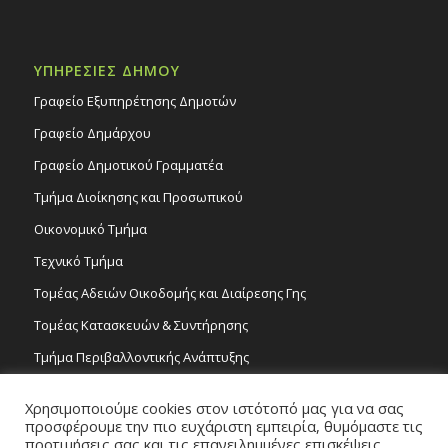
ΥΠΗΡΕΣΙΕΣ ΔΗΜΟΥ
Γραφείο Εξυπηρέτησης Δημοτών
Γραφείο Δημάρχου
Γραφείο Δημοτικού Γραμματέα
Τμήμα Διοίκησης και Προσωπικού
Οικονομικό Τμήμα
Τεχνικό Τμήμα
Τομέας Αδειών Οικοδομής και Διαίρεσης Γης
Τομέας Κατασκευών & Συντήρησης
Τμήμα Περιβαλλοντικής Ανάπτυξης
Tμήμα Δημόσιας Υγείας και Καθαριότητας
Χρησιμοποιούμε cookies στον ιστότοπό μας για να σας
Τομέας Γραμμάτων και Τεχνών
προσφέρουμε την πιο ευχάριστη εμπειρία, θυμόμαστε τις
προτιμήσεις σας και τις επανειλημμένες επισκέψεις.