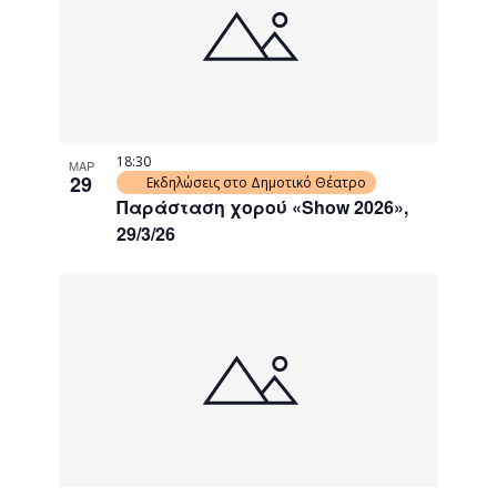
events
Navigati
in
Photo
View
18:30
ΜΑΡ
29
Εκδηλώσεις στο Δημοτικό Θέατρο
Παράσταση χορού «Show 2026»,
29/3/26