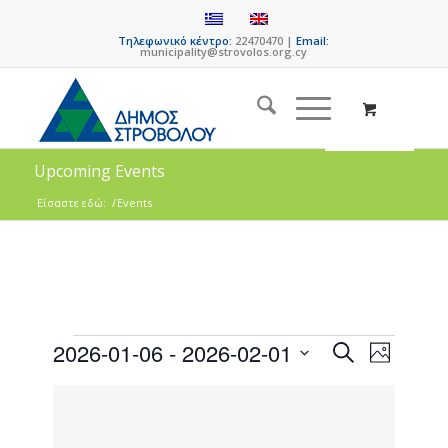
Τηλεφωνικό κέντρο:
22470470 |
Email:
municipality@strovolos.org.cy
Upcoming Events
Είσαστε εδώ:
/
Events
Events
Event
2026-01-06
 - 
2026-02-01
Search
Photo
Views
Search
Select
Naviga
List
date.
and
of
Views