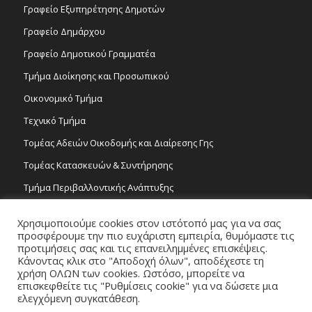
Γραφείο Εξυπηρέτησης Δημοτών
Γραφείο Δημάρχου
Γραφείο Δημοτικού Γραμματέα
Τμήμα Διοίκησης και Προσωπικού
Οικονομικό Τμήμα
Τεχνικό Τμήμα
Τομέας Αδειών Οικοδομής και Διαίρεσης Γης
Τομέας Κατασκευών & Συντήρησης
Τμήμα Περιβαλλοντικής Ανάπτυξης
Tμήμα Δημόσιας Υγείας και Καθαριότητας
Χρησιμοποιούμε cookies στον ιστότοπό μας για να σας
Τομέας Γραμμάτων και Τεχνών
προσφέρουμε την πιο ευχάριστη εμπειρία, θυμόμαστε τις
προτιμήσεις σας και τις επανειλημμένες επισκέψεις.
Τροχονομία
Κάνοντας κλικ στο "Αποδοχή όλων", αποδέχεστε τη
χρήση ΟΛΩΝ των cookies. Ωστόσο, μπορείτε να
επισκεφθείτε τις "Ρυθμίσεις cookie" για να δώσετε μια
ελεγχόμενη συγκατάθεση.