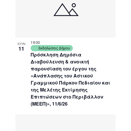
events
Navigati
in
Photo
View
19:00
ΙΟΥΝ
11
Εκδηλώσεις Δήμου
Πρόσκληση Δημόσια
Διαβούλευση & ανοικτή
παρουσίαση του έργου της
«Ανάπλασης του Αστικού
Γραμμικού Πάρκου Πεδιαίου και
της Μελέτης Εκτίμησης
Επιπτώσεων στο Περιβάλλον
(ΜΕΕΠ)», 11/6/26