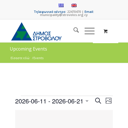
Τηλεφωνικό κέντρο:
22470470 |
Email:
municipality@strovolos.org.cy
Upcoming Events
Είσαστε εδώ:
/
Events
Events
Event
2026-06-11
 - 
2026-06-21
Search
Photo
Views
Search
Select
Naviga
List
date.
and
of
Views