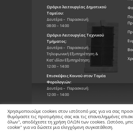
Ωράριο λειτουργίας Δημοτικού
Φο
Ταμείου:
Πο
Δευτέρα – Παρασκευή:
Πρ
08:00 – 14:00
Πρ
Ωράριο Λειτουργίας Τεχνικού
Ευ
Τμήματος:
Δευτέρα – Παρασκευή:
Βα
Τηλεφωνική Εξυπηρέτηση &
Χρ
Κατ’ ιδίαν Εξυπηρέτηση:
12:00 – 14:00
Επισκέψεις Κοινού στον Τομέα
Φορολογιών:
Δευτέρα – Παρασκευή:
12:00 – 14:00
Χρησιμοποιούμε cookies στον ιστότοπό μας για να σας προσ
θυμόμαστε τις προτιμήσεις σας και τις επανειλημμένες επισ
όλων", αποδέχεστε τη χρήση ΟΛΩΝ των cookies. Ωστόσο, μπορ
cookie" για να δώσετε μια ελεγχόμενη συγκατάθεση.
Copyright 2026 © Δήμος Στροβόλου, All Rights Reserv