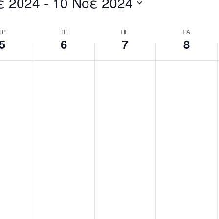
έ 2024
 - 
10 Νοέ 2024
by
Location.
ΤΡ
ΤΕ
ΠΕ
ΠΑ
5
6
7
8