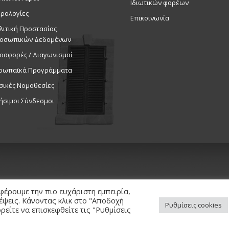
Ιδιωτικών φορέων
ρολογίες
Επικοινωνία
λιτική Προστασίας
οσωπικών Δεδομένων
οσφορές / Διαγωνισμοί
ρωπαϊκά Προγράμματα
σικές Νομοθεσίες
ήσιμοι Σύνδεσμοι
φέρουμε την πιο ευχάριστη εμπειρία,
κέψεις. Κάνοντας κλικ στο "Αποδοχή
Ρυθμίσεις cookies
είτε να επισκεφθείτε τις "Ρυθμίσεις
ed. / Powered by
NETinfo Plc