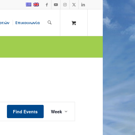
οτών
Επικοινωνία
Σάββατο,
Κυριακή,
9
10
Νοεμβρίου,
Νοεμβρίου,
2024
2024
Event
Views
Find Events
Week
Navigation