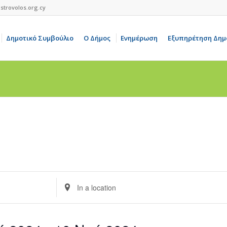
strovolos.org.cy
Δημοτικό Συμβούλιο
Ο Δήμος
Ενημέρωση
Εξυπηρέτηση Δημ
,
Τετάρτη,
Πέμπτη,
Παρασκευή,
6
7
8
ρίου,
Νοεμβρίου,
Νοεμβρίου,
Νοεμβρίου,
2024
2024
2024
Enter
Location.
Search
for
Events