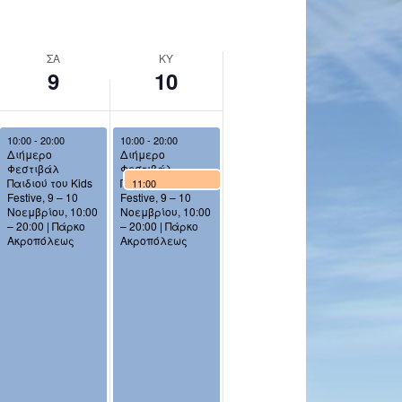
ΣΑ
ΚΥ
9
10
November 9, 2024
Παγκύπριος Αντιναρκωτικός Σύνδεσμος: Περπατάμε παρέα για ένα αύριο χωρίς εξαρτήσεις και ουσίες, 9/11/24
November 9, 2024
November 10, 2024
10:00
10:00
-
20:00
10:00
-
20:00
Διήμερο
Διήμερο
Φεστιβάλ
Φεστιβάλ
November 10, 2024
Παιδιού του Kids
Παιδιού του Kids
11:00
Festive, 9 – 10
Festive, 9 – 10
Παιδική
Νοεμβρίου, 10:00
Νοεμβρίου, 10:00
παράσταση
– 20:00 | Πάρκο
– 20:00 | Πάρκο
«Έλσα – Η
Ακροπόλεως
Ακροπόλεως
Βασίλισσα του
χιονιού»,
10/11/24