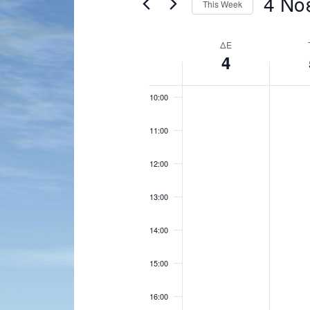
4 Νο
This Week
Navigation
by
Select
Keyword.
08:00
date.
Week
ΔΕ
4
of
09:00
Events
10:00
11:00
12:00
13:00
14:00
15:00
16:00