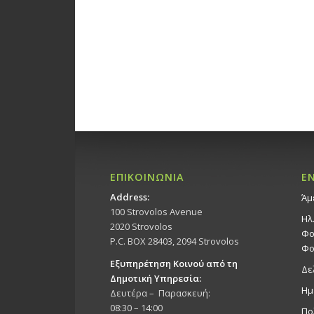
ΕΠΙΚΟΙΝΩΝΙΑ
Ε
Address:
Άμ
100 Strovolos Avenue
Ηλ
2020 Strovolos
Φο
P.C. BOX 28403, 2094 Strovolos
Φο
Εξυπηρέτηση Κοινού από τη
Δε
Δημοτική Υπηρεσία:
Ημ
Δευτέρα – Παρασκευή:
08:30 – 14:00
Πο