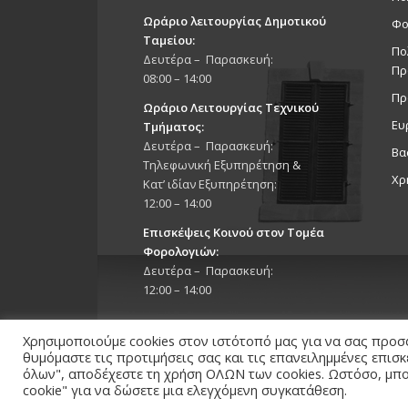
Ωράριο λειτουργίας Δημοτικού
Φο
Ταμείου:
Πο
Δευτέρα – Παρασκευή:
Πρ
08:00 – 14:00
Πρ
Ωράριο Λειτουργίας Τεχνικού
Ευ
Τμήματος:
Δευτέρα – Παρασκευή:
Βα
Τηλεφωνική Εξυπηρέτηση &
Χρ
Κατ’ ιδίαν Εξυπηρέτηση:
12:00 – 14:00
Επισκέψεις Κοινού στον Τομέα
Φορολογιών:
Δευτέρα – Παρασκευή:
12:00 – 14:00
Χρησιμοποιούμε cookies στον ιστότοπό μας για να σας προσ
θυμόμαστε τις προτιμήσεις σας και τις επανειλημμένες επισ
όλων", αποδέχεστε τη χρήση ΟΛΩΝ των cookies. Ωστόσο, μπορ
cookie" για να δώσετε μια ελεγχόμενη συγκατάθεση.
Copyright 2026 © Δήμος Στροβόλου, All Rights Reserv