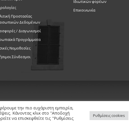
Ιδιωτικών φορέων
ρολογίες
Επικοινωνία
λιτική Προστασίας
οσωπικών Δεδομένων
οσφορές / Διαγωνισμοί
ρωπαϊκά Προγράμματα
σικές Νομοθεσίες
ήσιμοι Σύνδεσμοι
φέρουμε την πιο ευχάριστη εμπειρία,
κέψεις. Κάνοντας κλικ στο "Αποδοχή
Ρυθμίσεις cookies
είτε να επισκεφθείτε τις "Ρυθμίσεις
ed. / Powered by
NETinfo Plc