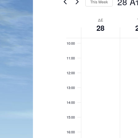
28 Α
This Week
Navigation
by
Select
Keyword.
08:00
date.
Week
ΔΕ
28
of
09:00
Events
10:00
11:00
12:00
13:00
14:00
15:00
16:00