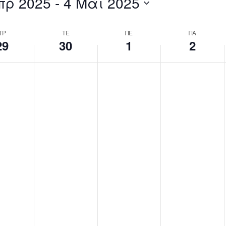
πρ 2025
 - 
4 Μάι 2025
by
Location.
ΤΡ
ΤΕ
ΠΕ
ΠΑ
29
30
1
2