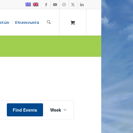
οτών
Επικοινωνία
Σάββατο,
Κυριακή,
3
4
Μαΐου,
Μαΐου,
2025
2025
Event
Views
Find Events
Week
Navigation