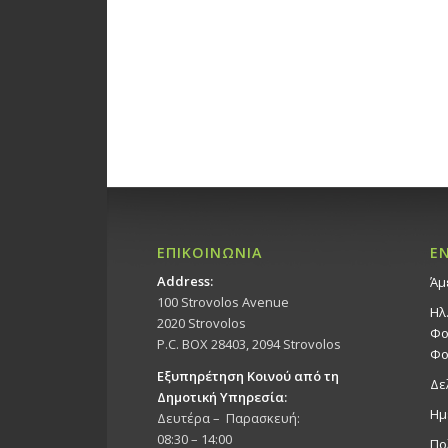
ΕΠΙΚΟΙΝΩΝΙΑ
Ε
Address:
Άμ
100 Strovolos Avenue
Ηλ
2020 Strovolos
Φο
P.C. BOX 28403, 2094 Strovolos
Φο
Εξυπηρέτηση Κοινού από τη
Δε
Δημοτική Υπηρεσία:
Ημ
Δευτέρα – Παρασκευή:
08:30 – 14:00
Πο