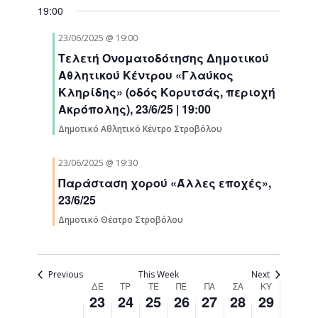
2025
2025
2025
2025
2025
2025
Navigati
2025
19:00
this
this
this
day.
day.
day.
02:00
23/06/2025 @ 19:00
Τελετή Ονοματοδότησης Δημοτικού
03:00
Αθλητικού Κέντρου «Γλαύκος
Κληρίδης» (οδός Κορυτσάς, περιοχή
04:00
Ακρόπολης), 23/6/25 | 19:00
Δημοτικό Αθλητικό Κέντρο Στροβόλου
05:00
23/06/2025 @ 19:30
06:00
Παράσταση χορού «Άλλες εποχές»,
07:00
23/6/25
Δημοτικό Θέατρο Στροβόλου
08:00
09:00
Previous
This Week
Next
Week
ΔΕ
ΤΡ
ΤΕ
ΠΕ
ΠΑ
ΣΑ
ΚΥ
23
24
25
26
27
28
29
10:00
of