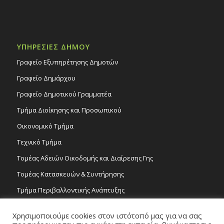
ΥΠΗΡΕΣΙΕΣ ΔΗΜΟΥ
Γραφείο Εξυπηρέτησης Δημοτών
Γραφείο Δημάρχου
Γραφείο Δημοτικού Γραμματέα
Τμήμα Διοίκησης και Προσωπικού
Οικονομικό Τμήμα
Τεχνικό Τμήμα
Τομέας Αδειών Οικοδομής και Διαίρεσης Γης
Τομέας Κατασκευών & Συντήρησης
Τμήμα Περιβαλλοντικής Ανάπτυξης
Tμήμα Δημόσιας Υγείας και Καθαριότητας
Χρησιμοποιούμε cookies στον ιστότοπό μας για να σας
Τομέας Γραμμάτων και Τεχνών