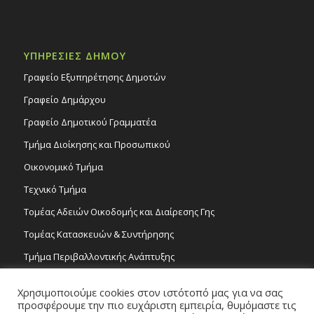
ΥΠΗΡΕΣΙΕΣ ΔΗΜΟΥ
Γραφείο Εξυπηρέτησης Δημοτών
Γραφείο Δημάρχου
Γραφείο Δημοτικού Γραμματέα
Τμήμα Διοίκησης και Προσωπικού
Οικονομικό Τμήμα
Τεχνικό Τμήμα
Τομέας Αδειών Οικοδομής και Διαίρεσης Γης
Τομέας Κατασκευών & Συντήρησης
Τμήμα Περιβαλλοντικής Ανάπτυξης
Tμήμα Δημόσιας Υγείας και Καθαριότητας
Χρησιμοποιούμε cookies στον ιστότοπό μας για να σας
Τομέας Γραμμάτων και Τεχνών
προσφέρουμε την πιο ευχάριστη εμπειρία, θυμόμαστε τις