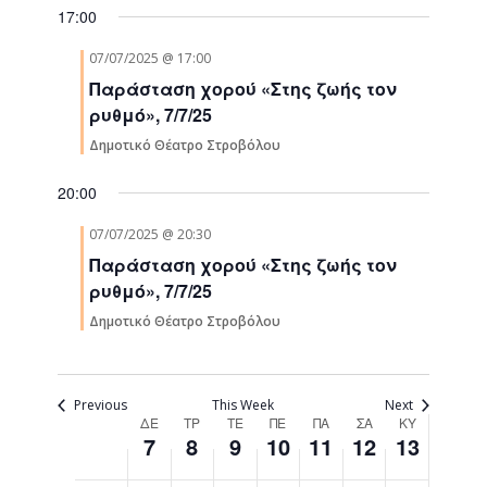
2025
2025
2025
2025
2025
2025
2025
this
Navigati
17:00
day.
02:00
07/07/2025 @ 17:00
03:00
Παράσταση χορού «Στης ζωής τον
ρυθμό», 7/7/25
04:00
Δημοτικό Θέατρο Στροβόλου
05:00
20:00
07/07/2025 @ 20:30
06:00
Παράσταση χορού «Στης ζωής τον
07:00
ρυθμό», 7/7/25
Δημοτικό Θέατρο Στροβόλου
08:00
09:00
Previous
This Week
Next
Week
ΔΕ
ΤΡ
ΤΕ
ΠΕ
ΠΑ
ΣΑ
ΚΥ
7
8
9
10
11
12
13
10:00
of