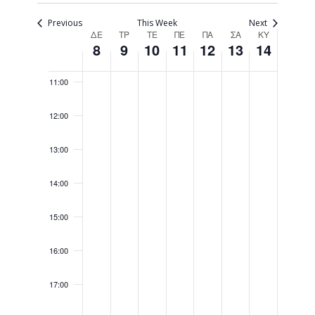
Navigati
09:00
Previous
This Week
Next
Week
ΔΕ
ΤΡ
ΤΕ
ΠΕ
ΠΑ
ΣΑ
ΚΥ
8
9
10
11
12
13
14
10:00
of
Events
11:00
12:00
13:00
14:00
15:00
16:00
17:00