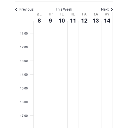
Navigati
09:00
Previous
This Week
Next
Week
ΔΕ
ΤΡ
ΤΕ
ΠΕ
ΠΑ
ΣΑ
ΚΥ
8
9
10
11
12
13
14
10:00
of
Events
11:00
12:00
13:00
14:00
15:00
16:00
17:00