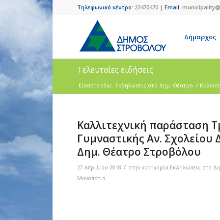
Τηλεφωνικό κέντρο:
22470470 |
Email:
municipality@
Δήμαρχος
Τελευταίες ειδήσεις
Είσαστε εδώ:
Eκδηλώσεις στο Δημ. Θέατρο
/
Καλλιτε
Καλλιτεχνική παράσταση Τ
Γυμναστικής Αν. Σχολείου Δ
Δημ. Θέατρο Στροβόλου
/
27 Απριλίου 2018
στην κατηγορία
Eκδηλώσεις στο Δη
Μονοπάτια