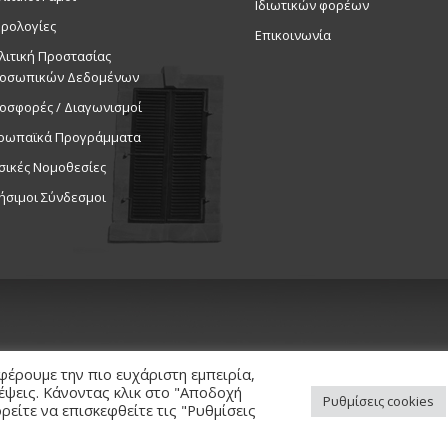
Ιδιωτικών φορέων
ρολογίες
Επικοινωνία
λιτική Προστασίας
οσωπικών Δεδομένων
οσφορές / Διαγωνισμοί
ρωπαϊκά Προγράμματα
σικές Νομοθεσίες
ήσιμοι Σύνδεσμοι
φέρουμε την πιο ευχάριστη εμπειρία,
κέψεις. Κάνοντας κλικ στο "Αποδοχή
Ρυθμίσεις cookies
είτε να επισκεφθείτε τις "Ρυθμίσεις
ed. / Powered by
NETinfo Plc