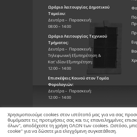
Ωράριο λειτουργίας Δημοτικού
Φο
Ταμείου:
Πο
Δευτέρα – Παρασκευή:
Πρ
08:00 – 14:00
Πρ
Ωράριο Λειτουργίας Τεχνικού
Ευ
Τμήματος:
Δευτέρα – Παρασκευή:
Βα
Τηλεφωνική Εξυπηρέτηση &
Χρ
Κατ’ ιδίαν Εξυπηρέτηση:
12:00 – 14:00
Επισκέψεις Κοινού στον Τομέα
Φορολογιών:
Δευτέρα – Παρασκευή:
12:00 – 14:00
Χρησιμοποιούμε cookies στον ιστότοπό μας για να σας προσ
θυμόμαστε τις προτιμήσεις σας και τις επανειλημμένες επισ
όλων", αποδέχεστε τη χρήση ΟΛΩΝ των cookies. Ωστόσο, μπορ
Copyright 2026 © Δήμος Στροβόλου, All Rights Reserv
cookie" για να δώσετε μια ελεγχόμενη συγκατάθεση.