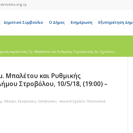
strovolos.org.cy
Δημοτικό Συμβούλιο
Ο Δήμος
Ενημέρωση
Εξυπηρέτηση Δημ
χνική παράσταση Τμ. Μπαλέτου και Ρυθμικής Γυμναστικής Αν. Σχολείου...
μ. Μπαλέτου και Ρυθμικής
ήμου Στροβόλου, 10/5/18, (19:00) –
μ. Θέατρο
,
Εκδηλώσεις
,
Εκδηλώσεις - Ανοικτό Σχολείο
,
Πολιτιστικά