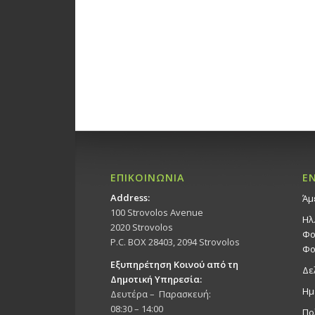
ΕΠΙΚΟΙΝΩΝΙΑ
Ε
Address:
Άμ
100 Strovolos Avenue
Ηλ
2020 Strovolos
Φο
P.C. BOX 28403, 2094 Strovolos
Φο
Εξυπηρέτηση Κοινού από τη
Δε
Δημοτική Υπηρεσία:
Ημ
Δευτέρα – Παρασκευή:
08:30 – 14:00
Πο