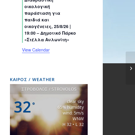
s
s
s
s
s
s
t
t
t
t
t
t
t
οικολογική
s
s
s
s
s
s
s
παράσταση για
παιδιά και
οικογένειες, 25/8/26 |
19:00 – Δημοτικό Πάρκο
«Στέλλα Αυλωνίτη»
View Calendar
Αν
Πα
ΚΑΙΡΟΣ / WEATHER
ΣΤΡΟΒΟΛΟΣ / STROVOLOS
32
clear sky
°
65% humidity
wind: 5m/s
WNW
H 32 • L 32