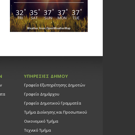
32
35
37
37
37
°
°
°
°
°
FRI
SAT
SUN
MON
TUE
Weather from OpenWeatherMap
Ν
ΥΠΗΡΕΣΙΕΣ ΔΗΜΟΥ
ν
Γραφείο Εξυπηρέτησης Δημοτών
ατα
Γραφείο Δημάρχου
Γραφείο Δημοτικού Γραμματέα
Τμήμα Διοίκησης και Προσωπικού
Οικονομικό Τμήμα
Τεχνικό Τμήμα