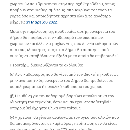
χωραφιών που βρίσκονται στην περιοχή Στροβόλου, όπως
προβούν στον καθαρισμό τους, απομακρύνοντας τόσο τα
χόρτα όσο και οποιαδήποτε άχρηστα υλικά, το αργότερο
μέχρι τις
31 Μαρτίου 2022.
Μετά την παρέλευση της προθεσμίας αυτής, συνεργεία του
Δήμου θα προβούν στον καθαρισμό των οικοπέδων,
χωραφιών και άλλων τεμαχίων γης, που δεν θα καθαριστούν
από τους ιδιοκτήτες τους και ο Δήμος θα απαιτήσει από
αυτούς να καταβάλουν τα έξοδα με τα οποία θα επιβαρυνθεί.
Περαιτέρω διευκρινίζονται τα ακόλουθα:
(α) Αν ο καθαρισμός που θα γίνει από τον ιδιοκτήτη κριθεί ως
μη ικανοποιητικός, συνεργείο του Δήμου θα προβαίνει σε
συμπληρωματικό ή συνολικό καθαρισμό του χώρου.
(β) Η ευθύνη για τον καθαρισμό βαραίνει αποκλειστικά τον
ιδιοκτήτη του τεμαχίου, έστω και αν έχουν τοποθετηθεί/
απορριφθεί άχρηστα υλικά από τρίτους.
(γ) Η χρέωση θα γίνεται ανάλογα με τον όγκο των υλικών που
θα απομακρύνονται, σε καμία όμως περίπτωση δεν θα είναι
μικρότερη από το ποσό των €70 ανά οικόπεδο.