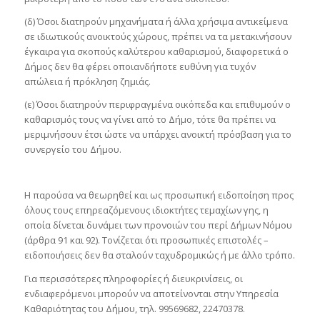
(δ) Όσοι διατηρούν μηχανήματα ή άλλα χρήσιμα αντικείμενα
σε ιδιωτικούς ανοικτούς χώρους, πρέπει να τα μετακινήσουν
έγκαιρα για σκοπούς καλύτερου καθαρισμού, διαφορετικά ο
Δήμος δεν θα φέρει οποιανδήποτε ευθύνη για τυχόν
απώλεια ή πρόκληση ζημιάς.
(ε) Όσοι διατηρούν περιφραγμένα οικόπεδα και επιθυμούν ο
καθαρισμός τους να γίνει από το Δήμο, τότε θα πρέπει να
μεριμνήσουν έτσι ώστε να υπάρχει ανοικτή πρόσβαση για το
συνεργείο του Δήμου.
Η παρούσα να θεωρηθεί και ως προσωπική ειδοποίηση προς
όλους τους επηρεαζόμενους ιδιοκτήτες τεμαχίων γης, η
οποία δίνεται δυνάμει των προνοιών του περί Δήμων Νόμου
(άρθρα 91 και 92). Τονίζεται ότι προσωπικές επιστολές –
ειδοποιήσεις δεν θα σταλούν ταχυδρομικώς ή με άλλο τρόπο.
Για περισσότερες πληροφορίες ή διευκρινίσεις, οι
ενδιαφερόμενοι μπορούν να αποτείνονται στην Υπηρεσία
Καθαριότητας του Δήμου, τηλ. 99569682, 22470378.