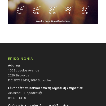
34
34
37
38
37
°
°
°
°
°
SAT
SUN
MON
TUE
WED
Weather from OpenWeatherMap
ΕΠΙΚΟΙΝΩΝΙΑ
Address:
100 Strovolos Avenue
2020 Strovolos
P.C. BOX 28403, 2094 Strovolos
Εξυπηρέτηση Κοινού από τη Δημοτική Υπηρεσία:
Δευτέρα – Παρασκευή:
08:30 – 14:00
Ωράριο λειτουργίας Δημοτικού Ταμείου: