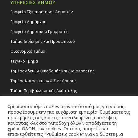
ΥΠΗΡΕΣΙΕΣ ΔΗΜΟΥ
Γραφείο Εξυπηρέτησης Δημοτών
Γραφείο Δημάρχου
Γραφείο Δημοτικού Γραμματέα
Τμήμα Διοίκησης και Προσωπικού
Οικονομικό Τμήμα
Τεχνικό Τμήμα
Τομέας Αδειών Οικοδομής και Διαίρεσης Γης
Τομέας Κατασκευών & Συντήρησης
Τμήμα Περιβαλλοντικής Ανάπτυξης
Tμήμα Δημόσιας Υγείας και Καθαριότητας
Χρησιμοποιούμε cookies στον ιστότοπό μας για να σας
Τομέας Γραμμάτων και Τεχνών
προσφέρουμε την πιο ευχάριστη εμπειρία, θυμόμαστε τις
προτιμήσεις σας και τις επανειλημμένες επισκέψεις.
Τροχονομία
Κάνοντας κλικ στο "Αποδοχή όλων", αποδέχεστε τη
χρήση ΟΛΩΝ των cookies. Ωστόσο, μπορείτε να
επισκεφθείτε τις "Ρυθμίσεις cookie" για να δώσετε μια