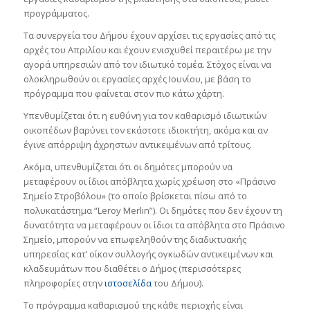
προγράμματος.
Τα συνεργεία του Δήμου έχουν αρχίσει τις εργασίες από τις
αρχές του Απριλίου και έχουν ενισχυθεί περαιτέρω με την
αγορά υπηρεσιών από τον ιδιωτικό τομέα. Στόχος είναι να
ολοκληρωθούν οι εργασίες αρχές Ιουνίου, με βάση το
πρόγραμμα που φαίνεται στον πιο κάτω χάρτη.
Υπενθυμίζεται ότι η ευθύνη για τον καθαρισμό ιδιωτικών
οικοπέδων βαρύνει τον εκάστοτε ιδιοκτήτη, ακόμα και αν
έγινε απόρριψη άχρηστων αντικειμένων από τρίτους.
Ακόμα, υπενθυμίζεται ότι οι δημότες μπορούν να
μεταφέρουν οι ίδιοι απόβλητα χωρίς χρέωση στο «Πράσινο
Σημείο Στροβόλου» (το οποίο βρίσκεται πίσω από το
πολυκατάστημα “Leroy Merlin”). Οι δημότες που δεν έχουν τη
δυνατότητα να μεταφέρουν οι ίδιοι τα απόβλητα στο Πράσινο
Σημείο, μπορούν να επωφεληθούν της διαδικτυακής
υπηρεσίας κατ’ οίκον συλλογής ογκωδών αντικειμένων και
κλαδευμάτων που διαθέτει ο Δήμος (περισσότερες
πληροφορίες στην
ιστοσελίδα
του Δήμου).
Το πρόγραμμα καθαρισμού της κάθε περιοχής είναι