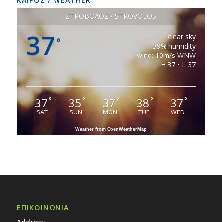
ΚΑΙΡΟΣ / WEATHER
ΣΤΡΟΒΟΛΟΣ / STROVOLOS
37
clear sky
°
39% humidity
wind: 10m/s WNW
H 37 • L 37
37
35
37
38
37
°
°
°
°
°
SAT
SUN
MON
TUE
WED
Weather from OpenWeatherMap
ΕΠΙΚΟΙΝΩΝΙΑ
Address: