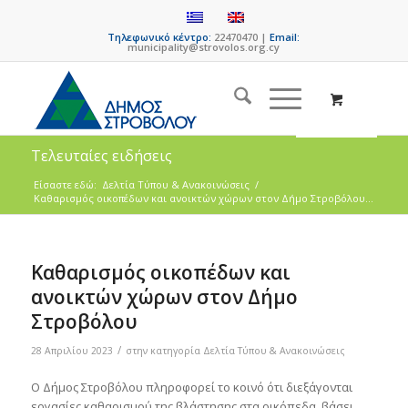
Τηλεφωνικό κέντρο:
22470470 |
Email:
municipality@strovolos.org.cy
Τελευταίες ειδήσεις
Είσαστε εδώ:
Δελτία Τύπου & Ανακοινώσεις
/
Καθαρισμός οικοπέδων και ανοικτών χώρων στον Δήμο Στροβόλου...
Καθαρισμός οικοπέδων και
ανοικτών χώρων στον Δήμο
Στροβόλου
/
28 Απριλίου 2023
στην κατηγορία
Δελτία Τύπου & Ανακοινώσεις
Ο Δήμος Στροβόλου πληροφορεί το κοινό ότι διεξάγονται
εργασίες καθαρισμού της βλάστησης στα οικόπεδα, βάσει