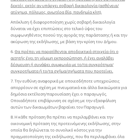
δεκτές, εκτός αν υπάρχει σοβαρή δικαιολογία (ασθένεια/
ατύχημα, πόλεμος, ανωτέρα βία, πανδημία κλπ).
Απόκλιση ή διαφοροποίηση χωρίς σοβαρή δικαιολογία
δύναται να έχει επιπτώσεις στο τελικό ύψος του
συμφωνηθέντος ποσού της αγοράς της παράστασης ή και την
ακύρωση της εκδήλωσης, με βάση την κρίση του Δήμου.
6.
Θα πρέπει να παρατίθενται αποδεικτικά στοιχεία ότι ο
αιτητής έχει τη νόμιμη εκπροσώπηση, ή έχει αναλάβει
δέσμευση ή συνάψει συμφωνία με το/τα συγκρότημα/
συγκροτήματα ή το/τα σχήμα/σχήματα που προτείνει.
7. Την ευθύνη αναφορικά με οποιεσδήποτε υποχρεώσεις
απορρέουν σε σχέση με πνευματικά και άλλα δικαιώματα για
δημόσια εκτέλεση/παρουσίαση έχει ο παραγωγός.
Οποιαδήποτε επιβάρυνση σε σχέση με την εξασφάλιση
αυτών των δικαιωμάτων βαραίνει τον Παραγωγό.
8. Η κάθε πρόταση θα πρέπει να περιλαμβάνει και την
οικονομική πρόταση της προτεινόμενης εκδήλωσης, στην
οποία θα δηλώνεται το συνολικό κόστος για την
πραγματοποίηση της εκδήλωσης, που θα περιλαμβάνει όλα