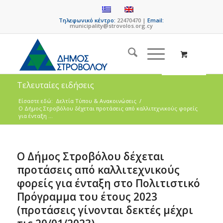
Τηλεφωνικό κέντρο:
22470470 |
Email:
municipality@strovolos.org.cy
Τελευταίες ειδήσεις
Είσαστε εδώ:
Δελτία Τύπου & Ανακοινώσεις
/
Ο Δήμος Στροβόλου δέχεται προτάσεις από καλλιτεχνικούς φορείς
για ένταξη ...
Ο Δήμος Στροβόλου δέχεται
προτάσεις από καλλιτεχνικούς
φορείς για ένταξη στο Πολιτιστικό
Πρόγραμμα του έτους 2023
(προτάσεις γίνονται δεκτές μέχρι