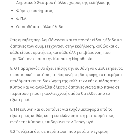
Δημοτικού Θεάτρου ή άλλος χώρος της εκδήλωσης
Φόρος εισοδήματος
Φ.Π.Α.
Οποιαδήποτε άλλα έξοδα
Στις αμοιβές περιλαμβάνονται και τα παντός είδους έξοδα και
δαπάνες των συμμετεχόντων στην εκδήλωση, καθώς και οι
κάθε είδους κρατήσεις και κάθε άλλη επιβάρυνση, που
προβλέπονται από την Κυπριακή Νομοθεσία.
9. Ο Παραγωγός θα έχει επίσης την ευθύνη να διευθετήσει τα
αεροπορικά εισιτήρια, τη διαμονή, τη διατροφή, τα ημερήσια
επιδόματα και τη διακίνηση της καλλιτεχνικής ομάδας στην
Κύπρο και να αναλάβει όλες τις δαπάνες για τα πιο πάνω σε
περίπτωση που η καλλιτεχνική ομάδα θα έλθει από το
εξωτερικό.
9.1 Η ευθύνη και οι δαπάνες για τυχόν μεταφορά από το
εξωτερικό, καθώς και η εκτελώνιση και η μεταφορά τους
εντός της Κύπρου, επιβαρύνει τον Παραγωγό.
9.2 Τονίζεται ότι, σε περίπτωση που μετά την έγκριση