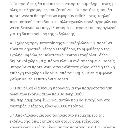
3. Οι προτάσεις θα πρέπει να είναι άρτια συμπληρωμένες, με
όλες τις πληροφορίες που ζητούνται. Οι προτάσεις που θα
προτείνονται θα πρέπει να αφορούν εκδηλώσεις υψηλού
πνευματικού επιπέδου και καλλιτεχνικών προδιαγραφών και
να επιδεικνύουν επαγγελματισμό εκ μέρους του παραγωγού
για τη διεκπεραίωση της εκδήλωσης.
4. Ο χώρος πραγματοποίησης των εκδηλώσεων μπορεί να
είναι το Δημοτικό Θέατρο Στροβόλου, το Αμφιθέατρο της
Σχολής Τυφλών, το Πολιτιστικό Κέντρο Στροβόλου, άλλοι
δημοτικοί χώροι, π.χ. πάρκα κλπ. Οι ενδιαφερόμενοι φορείς
μπορούν να προτείνουν οποιονδήποτε χώρο, αλλά η τελική
επιλογή του χώρου θα γίνει από τον Δήμο, με τη σύμφωνη
γνώμη και του επιτυχόντα φορέα.
5. Η συνολική διαθέσιμη πρόνοια για την πραγματοποίηση
όλων των εκδηλώσεων που θα εγκριθούν,
συμπεριλαμβανομένων και αυτών που θα ενταχθούν στο
Φεστιβάλ Θεάτρου, είναι €60.000 περίπου.
5.1
Αποκλίσεις/διαφοροποιήσεις στο περιεχόμενο της
εκδήλωσης, όπως επίσης και στους συμμετέχοντες
καλλιτέχνες, μετά την έγκριση της πρότασης δεν θα γίνονται