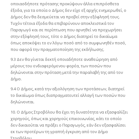
οποιασδήποτε πρότασης προκύψουν άλλα επιπρόσθετα
έξοδα, για τα οποία ο Δήμος δεν είχε εξ αρχής ενημερωθεί, ο
Δήμος δεν θα δεσμεύεται να προβεί στην εξόφλησή τους.
Τυχόν τέτοια έξοδα θα επιβαρύνουν αποκλειστικά τον
Παραγωγό και σε περίπτωση που αρνηθεί να προχωρήσει
στην εξόφλησή τους, τότε ο Δήμος διατηρεί το δικαίωμα
όπως αποκόψει το εν λόγω ποσό από το συμφωνηθέν ποσό,
που αφορά την πραγματοποίηση της εκδήλωσης.
9.3 Δεν θα γίνεται δεκτή οποιαδήποτε αναθεώρηση από
μέρους του ενδιαφερόμενου φορέα, των ποσών που
δηλώνονται στην πρόταση μετά την παραλαβή της από τον
Δήμο.
9.4 Ο Δήμος, κατά την αξιολόγηση των προτάσεων, διατηρεί
το δικαίωμα όπως διαπραγματευτεί αλλαγή των ποσών που
δηλώνονται.
10. Ο Δήμος Στροβόλου θα έχει τη δυνατότητα να εξασφαλίζει
χορηγούς, όπως και χορηγούς επικοινωνίας, κάτι το οποίο
δεν δικαιούται να πράξει ο Παραγωγός, εάν δεν εξασφαλίσει
εκ των προτέρων τη γραπτή έγκριση από τον Δήμο
Στροβόλου.