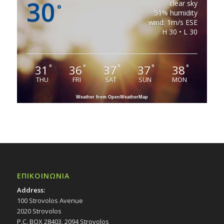
30
clear sky
°
51% humidity
wind: 1m/s ESE
H 30 • L 30
31
36
37
37
38
°
°
°
°
°
THU
FRI
SAT
SUN
MON
Weather from OpenWeatherMap
ΕΠΙΚΟΙΝΩΝΙΑ
Address:
100 Strovolos Avenue
2020 Strovolos
P.C. BOX 28403, 2094 Strovolos