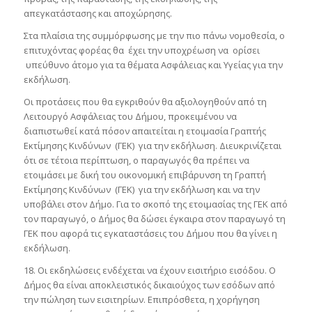
απεγκατάστασης και αποχώρησης.
Στα πλαίσια της συμμόρφωσης με την πιο πάνω νομοθεσία, ο
επιτυχόντας φορέας θα έχει την υποχρέωση να ορίσει
υπεύθυνο άτομο για τα θέματα Ασφάλειας και Υγείας για την
εκδήλωση.
Οι προτάσεις που θα εγκριθούν θα αξιολογηθούν από τη
Λειτουργό Ασφάλειας του Δήμου, προκειμένου να
διαπιστωθεί κατά πόσον απαιτείται η ετοιμασία Γραπτής
Εκτίμησης Κινδύνων (ΓΕΚ) για την εκδήλωση. Διευκρινίζεται
ότι σε τέτοια περίπτωση, ο παραγωγός θα πρέπει να
ετοιμάσει με δική του οικονομική επιβάρυνση τη Γραπτή
Εκτίμησης Κινδύνων (ΓΕΚ) για την εκδήλωση και να την
υποβάλει στον Δήμο. Για το σκοπό της ετοιμασίας της ΓΕΚ από
τον παραγωγό, ο Δήμος θα δώσει έγκαιρα στον παραγωγό τη
ΓΕΚ που αφορά τις εγκαταστάσεις του Δήμου που θα γίνει η
εκδήλωση.
18. Οι εκδηλώσεις ενδέχεται να έχουν εισιτήριο εισόδου. Ο
Δήμος θα είναι αποκλειστικός δικαιούχος των εσόδων από
την πώληση των εισιτηρίων. Επιπρόσθετα, η χορήγηση