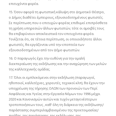
επιτυχόντα φορέα.
15. Όσον αφορά τη φωτιστική κάλυψη στο Δημοτικό Θέατρο,
ο Δήμος διαθέτει έμπειρους, εξουσιοδοτημένους φωτιστές.
Σε περίπτωση που ο επιτυχών φορέας επιθυμεί επιπρόσθετα
τη χρήση υπηρεσιών άλλων φωτιστών, τότε οι αμοιβές τους
θα επιβαρύνουν αποκλειστικά τον επιτυχόντα φορέα.
Τονίζεται ότι, σε τέτοια περίπτωση, οι οποιοιδήποτε άλλοι
φωτιστές, θα εργάζονται υπό την εποπτεία των
εξουσιοδοτημένων από τον Δήμο φωτιστών.
16. Ο παραγωγός έχει την ευθύνη για την ομαλή
διεκπεραίωση της εκδήλωσης και την αναχώρηση των μελών
της καλλιτεχνικής ομάδας.
17. Όλοι οι εμπλεκόμενοι στην εκδήλωση (παραγωγοί,
ηθοποιοί, καλλιτέχνες, χορευτές, τεχνικοί κλπ), θα έχουν την
υποχρέωση της τήρησης ΟΛΩΝ των προνοιών των Περί
Ασφάλειας και Υγείας στην Εργασία Νόμων του 1996 μέχρι
2020 και Κανονισμών αυτών και τυχόν μεταγενέστερων
τροποποιήσεων τους , καθ’ όλη τη διάρκεια της εκδήλωσης/
παράστασης συμπεριλαμβανομένου της προετοιμασίας/
πρόβας, της παράστασης, της εκδήλωσης, της