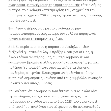
αναφορικά με την έγκριση της πρότασης αυτής
, τότε ο Δήμος
διατηρεί το δικαίωμα κατά την κρίση του, να χρεώσει τον
παραγωγό μέχρι και 20% της τιμής της οικονομικής πρότασης
που έχει εγκριθεί.
Επιπλέον, ο Δήμος διατηρεί το δικαίωμα να μην
πραγματοποιήσει συνεργασία με τον εν λόγω παραγωγό/
οργανισμό για τα επόμενα 3 χρόνια.
21.1. Σε περίπτωση που η παράσταση/εκδήλωση δεν
διεξαχθεί ή ματαιωθεί λόγω πράξης Θεού (Act of God) ή
άλλου λόγου ανωτέρας βίας, συμπεριλαμβανομένων
καταιγίδων, βροχών ή άλλης φυσικής καταστροφής, φωτιάς,
πολέμου ή οποιασδήποτε στρατιωτικής επιχείρησης,
πανδημίας, απεργίας, δυστυχημάτων ή οδηγίας από την
Κυπριακή Δημοκρατία, κανένας από τους Συμβαλλόμενους δε
θα δικαιούται αποζημιώσεις.
22. Τονίζεται ότι δεδομένων των έκτακτων συνθηκών λόγω
της πανδημίας, ενδέχεται να υπάρξουν αλλαγές στο
πρόγραμμα εκδηλώσεων για το έτος 2023 που θα εγκριθεί
από τον Δήμο, αναλόγως των μέτρων που θα ανακοινωθούν