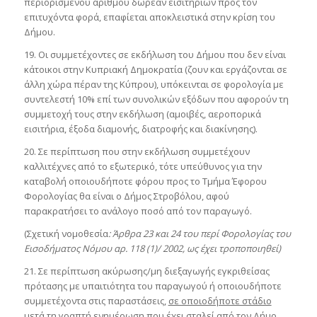
περιορισμένου αριθμού δωρεάν εισιτηρίων προς τον
επιτυχόντα φορά, επαφίεται αποκλειστικά στην κρίση του
Δήμου.
19. Οι συμμετέχοντες σε εκδήλωση του Δήμου που δεν είναι
κάτοικοι στην Κυπριακή Δημοκρατία (ζουν και εργάζονται σε
άλλη χώρα πέραν της Κύπρου), υπόκεινται σε φορολογία με
συντελεστή 10% επί των συνολικών εξόδων που αφορούν τη
συμμετοχή τους στην εκδήλωση (αμοιβές, αεροπορικά
εισιτήρια, έξοδα διαμονής, διατροφής και διακίνησης).
20. Σε περίπτωση που στην εκδήλωση συμμετέχουν
καλλιτέχνες από το εξωτερικό, τότε υπεύθυνος για την
καταβολή οποιουδήποτε φόρου προς το Τμήμα Έφορου
Φορολογίας θα είναι ο Δήμος Στροβόλου, αφού
παρακρατήσει το ανάλογο ποσό από τον παραγωγό.
(Σχετική νομοθεσία
: Άρθρα 23 και 24 του περί Φορολογίας του
Εισοδήματος Νόμου αρ. 118 (1)/ 2002, ως έχει τροποποιηθεί)
21. Σε περίπτωση ακύρωσης/μη διεξαγωγής εγκριθείσας
πρότασης με υπαιτιότητα του παραγωγού ή οποιουδήποτε
συμμετέχοντα στις παραστάσεις,
σε οποιοδήποτε στάδιο
μετά τη γραπτή ενημέρωση που έχει σταλεί από τον Δήμο