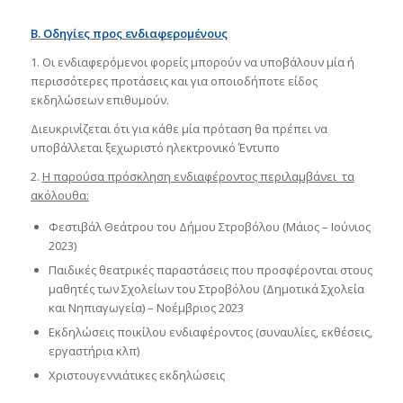
Β. Οδηγίες προς ενδιαφερομένους
1. Οι ενδιαφερόμενοι φορείς μπορούν να υποβάλουν μία ή
περισσότερες προτάσεις και για οποιοδήποτε είδος
εκδηλώσεων επιθυμούν.
Διευκρινίζεται ότι για κάθε μία πρόταση θα πρέπει να
υποβάλλεται ξεχωριστό ηλεκτρονικό Έντυπο
2.
Η παρούσα πρόσκληση ενδιαφέροντος περιλαμβάνει τα
ακόλουθα:
Φεστιβάλ Θεάτρου του Δήμου Στροβόλου (Μάιος – Ιούνιος
2023)
Παιδικές θεατρικές παραστάσεις που προσφέρονται στους
μαθητές των Σχολείων του Στροβόλου (Δημοτικά Σχολεία
και Νηπιαγωγεία) – Νοέμβριος 2023
Εκδηλώσεις ποικίλου ενδιαφέροντος (συναυλίες, εκθέσεις,
εργαστήρια κλπ)
Χριστουγεννιάτικες εκδηλώσεις