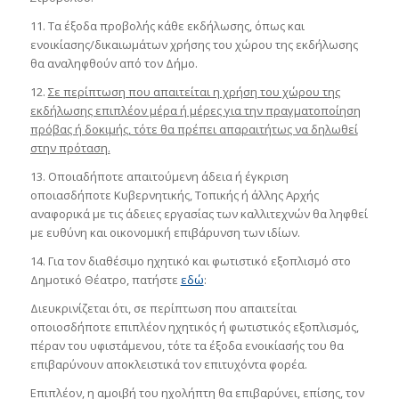
11. Τα έξοδα προβολής κάθε εκδήλωσης, όπως και
ενοικίασης/δικαιωμάτων χρήσης του χώρου της εκδήλωσης
θα αναληφθούν από τον Δήμο.
12.
Σε περίπτωση που απαιτείται η χρήση του χώρου της
εκδήλωσης επιπλέον μέρα ή μέρες για την πραγματοποίηση
πρόβας ή δοκιμής, τότε θα πρέπει απαραιτήτως να δηλωθεί
στην πρόταση.
13. Οποιαδήποτε απαιτούμενη άδεια ή έγκριση
οποιασδήποτε Κυβερνητικής, Τοπικής ή άλλης Αρχής
αναφορικά με τις άδειες εργασίας των καλλιτεχνών θα ληφθεί
με ευθύνη και οικονομική επιβάρυνση των ιδίων.
14. Για τον διαθέσιμο ηχητικό και φωτιστικό εξοπλισμό στο
Δημοτικό Θέατρο, πατήστε
εδώ
:
Διευκρινίζεται ότι, σε περίπτωση που απαιτείται
οποιοσδήποτε επιπλέον ηχητικός ή φωτιστικός εξοπλισμός,
πέραν του υφιστάμενου, τότε τα έξοδα ενοικίασής του θα
επιβαρύνουν αποκλειστικά τον επιτυχόντα φορέα.
Επιπλέον, η αμοιβή του ηχολήπτη θα επιβαρύνει, επίσης, τον