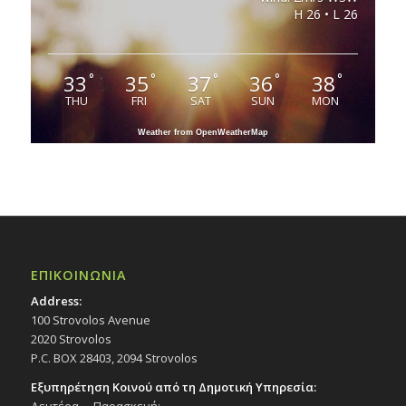
H 26 • L 26
33
35
37
36
38
°
°
°
°
°
THU
FRI
SAT
SUN
MON
Weather from OpenWeatherMap
ΕΠΙΚΟΙΝΩΝΙΑ
Address:
100 Strovolos Avenue
2020 Strovolos
P.C. BOX 28403, 2094 Strovolos
Εξυπηρέτηση Κοινού από τη Δημοτική Υπηρεσία:
Δευτέρα – Παρασκευή: