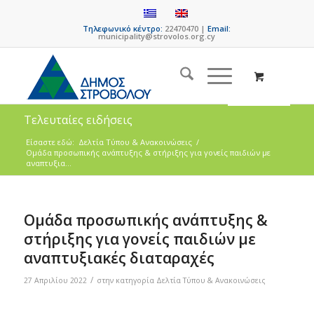
Τηλεφωνικό κέντρο:
22470470 |
Email:
municipality@strovolos.org.cy
Τελευταίες ειδήσεις
Είσαστε εδώ:
Δελτία Τύπου & Ανακοινώσεις
/
Ομάδα προσωπικής ανάπτυξης & στήριξης για γονείς παιδιών με
αναπτυξια...
Ομάδα προσωπικής ανάπτυξης &
στήριξης για γονείς παιδιών με
αναπτυξιακές διαταραχές
/
27 Απριλίου 2022
στην κατηγορία
Δελτία Τύπου & Ανακοινώσεις