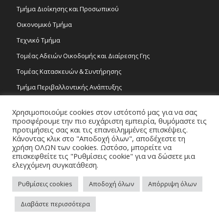
Τμήμα Διοίκησης και Προσωπικού
Οικονομικό Τμήμα
Τεχνικό Τμήμα
Τομέας Αδειών Οικοδομής και Διαίρεσης Γης
Τομέας Κατασκευών & Συντήρησης
Τμήμα Περιβαλλοντικής Ανάπτυξης
Tμήμα Δημόσιας Υγείας και Καθαριότητας
Χρησιμοποιούμε cookies στον ιστότοπό μας για να σας
Τομέας Γραμμάτων και Τεχνών
προσφέρουμε την πιο ευχάριστη εμπειρία, θυμόμαστε τις
προτιμήσεις σας και τις επανειλημμένες επισκέψεις.
Τροχονομία
Κάνοντας κλικ στο "Αποδοχή όλων", αποδέχεστε τη
χρήση ΟΛΩΝ των cookies. Ωστόσο, μπορείτε να
επισκεφθείτε τις "Ρυθμίσεις cookie" για να δώσετε μια
ελεγχόμενη συγκατάθεση.
Ρυθμίσεις cookies
Αποδοχή όλων
Απόρριψη όλων
Copyright 2026 © Δήμος Στροβόλου, All Rights Reserved. / Powered by
Διαβάστε περισσότερα
NETinfo Plc
Πλοηγός