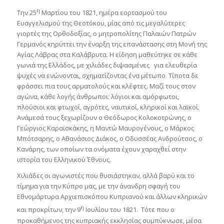
η
Την 25
Μαρτίου του 1821, ημέρα εορτασμού του
Ευαγγελισμού της Θεοτόκου, μίας από τις μεγαλύτερες
γιορτές της Ορθοδοξίας, ο μητροπολίτης Παλαιών Πατρών
Γερμανός κηρύττει την έναρξη της επανάστασης στη Μονή της
Αγίας Λάβρας στα Καλάβρυτα. Η είδηση μαθεύτηκε σε κάθε
γωνιά της Ελλάδος, με χιλιάδες διψασμένες για ελευθερία
ψυχές να ενώνονται, σχηματίζοντας ένα μέτωπο. Τίποτα δε
φράσσει πια τους αρματολούς και κλέφτες. Μαζί τους στον
αγώνα, κάθε λογής άνθρωποι: λόγιοι και αμόρφωτοι,
πλούσιοι και φτωχοί, αγρότες, ναυτικοί, κληρικοί και λαϊκοί.
Ανάμεσά τους ξεχωρίζουν ο Θεόδωρος Κολοκοτρώνης, ο
Γεώργιος Καραϊσκάκης, η Μαντώ Μαυρογένους, ο Μάρκος
Μπότσαρης, ο Αθανάσιος Διάκος, ο Οδυσσέας Ανδρούτσος, ο
Κανάρης, των οποίων τα ονόματα έχουν χαραχθεί στην
ιστορία του Ελληνικού Έθνους.
Χιλιάδες οι αγωνιστές που θυσιάστηκαν, αλλά βαρύ και το
τίμημα για την Κύπρο μας, με την άνανδρη σφαγή του
Εθνομάρτυρα Αρχιεπισκόπου Κυπριανού και άλλων κληρικών
η
και προκρίτων, την 9
Ιουλίου του 1821. Τότε που ο
προκαθήμενος της κυπριακής εκκλησίας συμπύκνωσε, μέσα