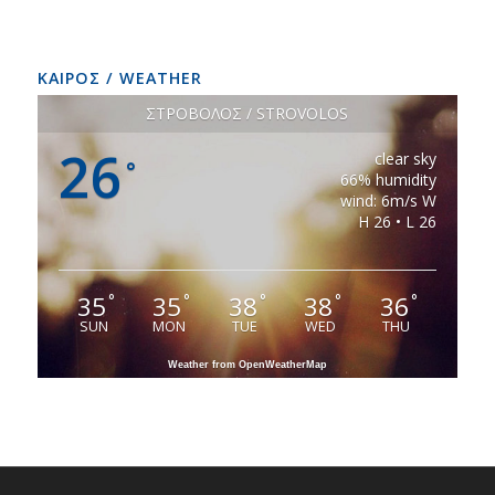
ΚΑΙΡΟΣ / WEATHER
ΣΤΡΟΒΟΛΟΣ / STROVOLOS
26
clear sky
°
66% humidity
wind: 6m/s W
H 26 • L 26
35
35
38
38
36
°
°
°
°
°
SUN
MON
TUE
WED
THU
Weather from OpenWeatherMap