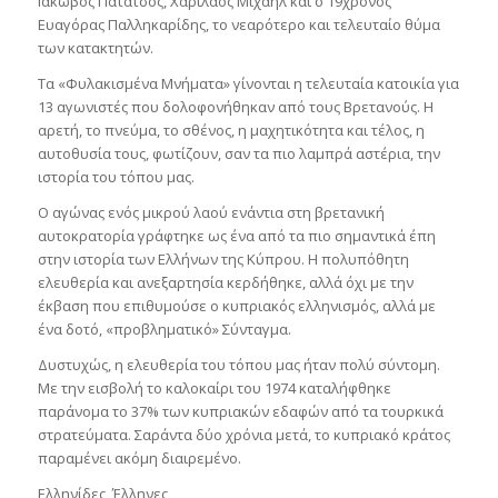
Ιάκωβος Πατάτσος, Χαρίλαος Μιχαήλ και ο 19χρονος
Ευαγόρας Παλληκαρίδης, το νεαρότερο και τελευταίο θύμα
των κατακτητών.
Τα «Φυλακισμένα Μνήματα» γίνονται η τελευταία κατοικία για
13 αγωνιστές που δολοφονήθηκαν από τους Βρετανούς. Η
αρετή, το πνεύμα, το σθένος, η μαχητικότητα και τέλος, η
αυτοθυσία τους, φωτίζουν, σαν τα πιο λαμπρά αστέρια, την
ιστορία του τόπου μας.
Ο αγώνας ενός μικρού λαού ενάντια στη βρετανική
αυτοκρατορία γράφτηκε ως ένα από τα πιο σημαντικά έπη
στην ιστορία των Ελλήνων της Κύπρου. Η πολυπόθητη
ελευθερία και ανεξαρτησία κερδήθηκε, αλλά όχι με την
έκβαση που επιθυμούσε ο κυπριακός ελληνισμός, αλλά με
ένα δοτό, «προβληματικό» Σύνταγμα.
Δυστυχώς, η ελευθερία του τόπου μας ήταν πολύ σύντομη.
Με την εισβολή το καλοκαίρι του 1974 καταλήφθηκε
παράνομα το 37% των κυπριακών εδαφών από τα τουρκικά
στρατεύματα. Σαράντα δύο χρόνια μετά, το κυπριακό κράτος
παραμένει ακόμη διαιρεμένο.
Ελληνίδες, Έλληνες,