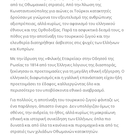
από τις Οθωμανικές στρατιές. Από την Άλωση της
Κωνσταντινούπολης για αιώνες οι Τούρκοι κατακτητές
δρούσαν με γνώμονα τον εξευτελισμό της ανθρώπινης
αξιοπρέπειας, αλλά κυρίως, τον αφανισμό του ελληνικού
έθνους και της Ορθοδοξίας. Παρά τα ασφυκτικά δεσμά τους, ο
πόθος για την αποτίναξη του τουρκικού ζυγού και την
ελευθερία διατηρήθηκε άσβεστος στις ψυχές των Ελλήνων
και Κυπρίων.
Με την ίδρυση της «Φιλικής Εταιρείας» στην Οδησσό της
Ρωσίας το 1814 από τους Έλληνες λόγιους της διασποράς,
ξεκίνησαν οι προετοιμασίες για τη μεγάλη εθνική εξέγερση. Ο
ελληνικός διαφωτισμός και η γαλλική επανάσταση είχαν ήδη
προετοιμάσει το έδαφος, καλλιεργώντας όλο και
περισσότερο τον υποβόσκοντα εθνικό αναβρασμό.
Για πολλούς, η αποτίναξη του τουρκικού ζυγού φάνταζε ως
ένα παράλογο, άπιαστο όνειρο. Δεν υπολόγιζαν όμως το
σθένος, την ανδρεία, το ήθος, αλλά κυρίως τη μακραίωνη
εθνική και ιστορική συνείδηση των Ελλήνων, όπλα πιο
δυνατά και από όλα τα κανόνια και πυρομαχικά και από τις
στρατιές των χιλιάδων Οθωμανών κατακτητών.