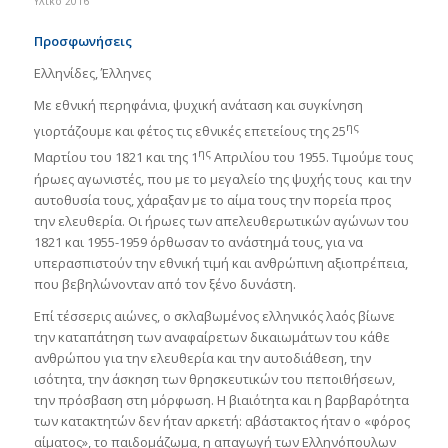
Υλικό 2016
Προσφωνήσεις
Ελληνίδες, Έλληνες
Με εθνική περηφάνια, ψυχική ανάταση και συγκίνηση
ης
γιορτάζουμε και φέτος τις εθνικές επετείους της 25
ης
Μαρτίου του 1821 και της 1
Απριλίου του 1955. Τιμούμε τους
ήρωες αγωνιστές, που με το μεγαλείο της ψυχής τους και την
αυτοθυσία τους, χάραξαν με το αίμα τους την πορεία προς
την ελευθερία. Οι ήρωες των απελευθερωτικών αγώνων του
1821 και 1955-1959 όρθωσαν το ανάστημά τους, για να
υπερασπιστούν την εθνική τιμή και ανθρώπινη αξιοπρέπεια,
που βεβηλώνονταν από τον ξένο δυνάστη.
Επί τέσσερις αιώνες, ο σκλαβωμένος ελληνικός λαός βίωνε
την καταπάτηση των αναφαίρετων δικαιωμάτων του κάθε
ανθρώπου για την ελευθερία και την αυτοδιάθεση, την
ισότητα, την άσκηση των θρησκευτικών του πεποιθήσεων,
την πρόσβαση στη μόρφωση. Η βιαιότητα και η βαρβαρότητα
των κατακτητών δεν ήταν αρκετή: αβάστακτος ήταν ο «φόρος
αίματος», το παιδομάζωμα, η απαγωγή των Ελληνόπουλων