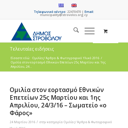
Τηλεφωνικό κέντρο:
22470470 |
Email:
municipality@strovolos.org.cy
Τελευταίες ειδήσεις
Είσαστε εδώ:
Ομιλίες/ Άρθρα & Φωτογραφικό Υλικό 2016
/
Ομιλία στον εορτασμό Εθνικών Επετείων 25ς Μαρτίου και 1ης
Απριλίου, 24...
Ομιλία στον εορτασμό Εθνικών
Επετείων 25ς Μαρτίου και 1ης
Απριλίου, 24/3/16 – Σωματείο «ο
Φάρος»
/
24 Μαρτίου 2016
στην κατηγορία
Ομιλίες/ Άρθρα & Φωτογραφικό