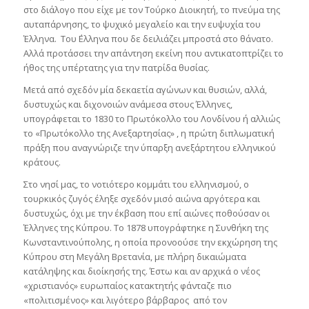
στο διάλογο που είχε με τον Τούρκο Διοικητή, το πνεύμα της
αυταπάρνησης, το ψυχικό μεγαλείο και την ευψυχία του
Έλληνα. Του ΄Ελληνα που δε δειλιάζει μπροστά στο θάνατο.
Αλλά προτάσσει την απάντηση εκείνη που αντικατοπτρίζει το
ήθος της υπέρτατης για την πατρίδα θυσίας.
Μετά από σχεδόν μία δεκαετία αγώνων και θυσιών, αλλά,
δυστυχώς και διχονοιών ανάμεσα στους Έλληνες,
υπογράφεται το 1830 το Πρωτόκολλο του Λονδίνου ή αλλιώς
το «Πρωτόκολλο της Ανεξαρτησίας» , η πρώτη διπλωματική
πράξη που αναγνώριζε την ύπαρξη ανεξάρτητου ελληνικού
κράτους.
Στο νησί μας, το νοτιότερο κομμάτι του ελληνισμού, ο
τουρκικός ζυγός έληξε σχεδόν μισό αιώνα αργότερα και
δυστυχώς, όχι με την έκβαση που επί αιώνες ποθούσαν οι
Έλληνες της Κύπρου. Το 1878 υπογράφτηκε η Συνθήκη της
Κωνσταντινούπολης, η οποία προνοούσε την εκχώρηση της
Κύπρου στη Μεγάλη Βρετανία, με πλήρη δικαιώματα
κατάληψης και διοίκησής της. Έστω και αν αρχικά ο νέος
«χριστιανός» ευρωπαίος κατακτητής φάνταζε πιο
«πολιτισμένος» και λιγότερο βάρβαρος από τον