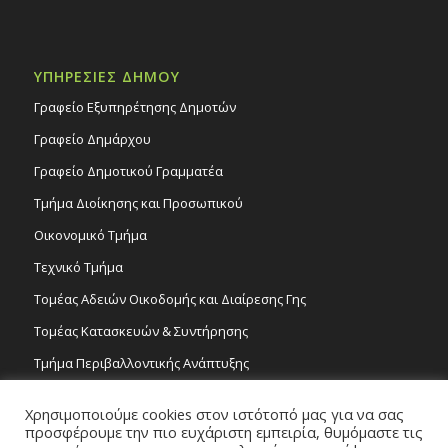
ΥΠΗΡΕΣΙΕΣ ΔΗΜΟΥ
Γραφείο Εξυπηρέτησης Δημοτών
Γραφείο Δημάρχου
Γραφείο Δημοτικού Γραμματέα
Τμήμα Διοίκησης και Προσωπικού
Οικονομικό Τμήμα
Τεχνικό Τμήμα
Τομέας Αδειών Οικοδομής και Διαίρεσης Γης
Τομέας Κατασκευών & Συντήρησης
Τμήμα Περιβαλλοντικής Ανάπτυξης
Tμήμα Δημόσιας Υγείας και Καθαριότητας
Χρησιμοποιούμε cookies στον ιστότοπό μας για να σας
Τομέας Γραμμάτων και Τεχνών
προσφέρουμε την πιο ευχάριστη εμπειρία, θυμόμαστε τις