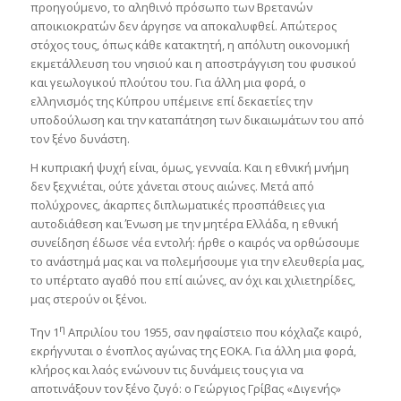
προηγούμενο, το αληθινό πρόσωπο των Βρετανών
αποικιοκρατών δεν άργησε να αποκαλυφθεί. Απώτερος
στόχος τους, όπως κάθε κατακτητή, η απόλυτη οικονομική
εκμετάλλευση του νησιού και η αποστράγγιση του φυσικού
και γεωλογικού πλούτου του. Για άλλη μια φορά, ο
ελληνισμός της Κύπρου υπέμεινε επί δεκαετίες την
υποδούλωση και την καταπάτηση των δικαιωμάτων του από
τον ξένο δυνάστη.
Η κυπριακή ψυχή είναι, όμως, γενναία. Και η εθνική μνήμη
δεν ξεχνιέται, ούτε χάνεται στους αιώνες. Μετά από
πολύχρονες, άκαρπες διπλωματικές προσπάθειες για
αυτοδιάθεση και Ένωση με την μητέρα Ελλάδα, η εθνική
συνείδηση έδωσε νέα εντολή: ήρθε ο καιρός να ορθώσουμε
το ανάστημά μας και να πολεμήσουμε για την ελευθερία μας,
το υπέρτατο αγαθό που επί αιώνες, αν όχι και χιλιετηρίδες,
μας στερούν οι ξένοι.
η
Την 1
Απριλίου του 1955, σαν ηφαίστειο που κόχλαζε καιρό,
εκρήγνυται ο ένοπλος αγώνας της ΕΟΚΑ. Για άλλη μια φορά,
κλήρος και λαός ενώνουν τις δυνάμεις τους για να
αποτινάξουν τον ξένο ζυγό: ο Γεώργιος Γρίβας «Διγενής»