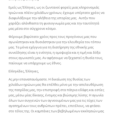
Εμείς ως Έλληνες, ως οι ζωντανοί φορείς μιας κληρονομιάς
τριών και πλέον χιλιάδων χρόνων, έχουμε υπέρτατο χρέος να
διαφυλάξουμε την αλήθεια της ιστορίας μας. Αυτήν που
χαράζει αλάνθαστα τη φυσιογνωμία μας και την ταυτότητά
μας μέσα στο σύγχρονο κόσμο.
Φέρουμε βαρύτατο χρέος προς τους προγόνους μας που
αγωνίστηκαν και θυσιάστηκαν για την ελευθερία του τόπου
μας. Τα μόνα εχέγγυα για τη διατήρηση της εθνικής μας
συνείδησης είναι η ενότητα, η ομοψυχία και η τιμή και δόξα
στους αγωνιστές μας. Αν αφήσουμε να ξεχαστεί η θυσία τους,
παύουμε να υπάρχουμε ως έθνος.
Ελληνίδες, Έλληνες,
Ας μην επαναπαυόμαστε. Η δικαίωση της θυσίας των
χιλιάδων ηρώων μας θα επέλθει μόνο με την απελευθέρωση
της πατρίδας μας, την επιστροφή στα πάτρια εδάφη και εστίες
μας, μέσω μίας δίκαιης, έντιμης και βιώσιμης λύσης. Η αγωνία
όλων των συγγενών των αγνοουμένων μας για τις τύχες των
αγαπημένων τους ανθρώπων πρέπει, επιτέλους, να φτάσει
στο τέλος της. Οι καμπάνες των βεβηλωμένων εκκλησιών μας