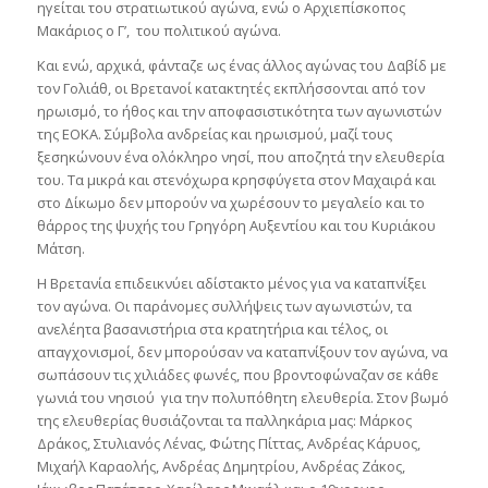
ηγείται του στρατιωτικού αγώνα, ενώ ο Αρχιεπίσκοπος
Μακάριος ο Γ’, του πολιτικού αγώνα.
Και ενώ, αρχικά, φάνταζε ως ένας άλλος αγώνας του Δαβίδ με
τον Γολιάθ, οι Βρετανοί κατακτητές εκπλήσσονται από τον
ηρωισμό, το ήθος και την αποφασιστικότητα των αγωνιστών
της ΕΟΚΑ. Σύμβολα ανδρείας και ηρωισμού, μαζί τους
ξεσηκώνουν ένα ολόκληρο νησί, που αποζητά την ελευθερία
του. Τα μικρά και στενόχωρα κρησφύγετα στον Μαχαιρά και
στο Δίκωμο δεν μπορούν να χωρέσουν το μεγαλείο και το
θάρρος της ψυχής του Γρηγόρη Αυξεντίου και του Κυριάκου
Μάτση.
Η Βρετανία επιδεικνύει αδίστακτο μένος για να καταπνίξει
τον αγώνα. Οι παράνομες συλλήψεις των αγωνιστών, τα
ανελέητα βασανιστήρια στα κρατητήρια και τέλος, οι
απαγχονισμοί, δεν μπορούσαν να καταπνίξουν τον αγώνα, να
σωπάσουν τις χιλιάδες φωνές, που βροντοφώναζαν σε κάθε
γωνιά του νησιού για την πολυπόθητη ελευθερία. Στον βωμό
της ελευθερίας θυσιάζονται τα παλληκάρια μας: Μάρκος
Δράκος, Στυλιανός Λένας, Φώτης Πίττας, Ανδρέας Κάρυος,
Μιχαήλ Καραολής, Ανδρέας Δημητρίου, Ανδρέας Ζάκος,