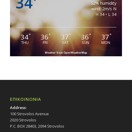
34
°
52% humidity
wind: 2m/s N
H 34 • L 34
34
36
37
36
37
°
°
°
°
°
THU
FRI
SAT
SUN
MON
Weather from OpenWeatherMap
ΕΠΙΚΟΙΝΩΝΙΑ
Address:
100 Strovolos Avenue
2020 Strovolos
P.C. BOX 28403, 2094 Strovolos