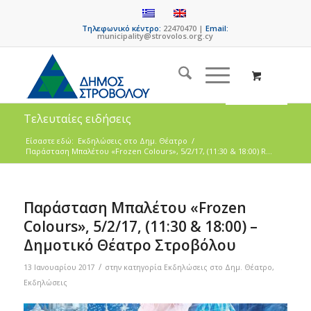
Τηλεφωνικό κέντρο:
22470470 |
Email:
municipality@strovolos.org.cy
Τελευταίες ειδήσεις
Είσαστε εδώ:
Eκδηλώσεις στο Δημ. Θέατρο
/
Παράσταση Μπαλέτου «Frozen Colours», 5/2/17, (11:30 & 18:00) R...
Παράσταση Μπαλέτου «Frozen
Colours», 5/2/17, (11:30 & 18:00) –
Δημοτικό Θέατρο Στροβόλου
/
13 Ιανουαρίου 2017
στην κατηγορία
Eκδηλώσεις στο Δημ. Θέατρο
,
Εκδηλώσεις