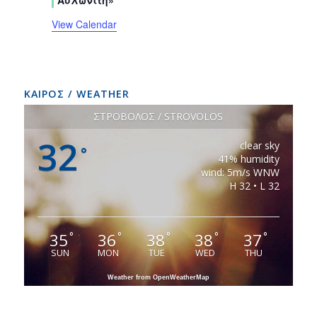
View Calendar
ΚΑΙΡΟΣ / WEATHER
ΣΤΡΟΒΟΛΟΣ / STROVOLOS
32
clear sky
°
41% humidity
wind: 5m/s WNW
H 32 • L 32
35
36
38
38
37
°
°
°
°
°
SUN
MON
TUE
WED
THU
Weather from OpenWeatherMap