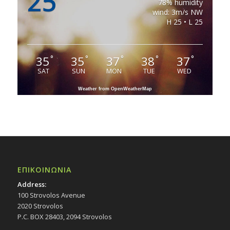
25
78% humidity
wind: 3m/s NW
H 25 • L 25
35
35
37
38
37
°
°
°
°
°
SAT
SUN
MON
TUE
WED
Weather from OpenWeatherMap
ΕΠΙΚΟΙΝΩΝΙΑ
Address:
100 Strovolos Avenue
2020 Strovolos
P.C. BOX 28403, 2094 Strovolos