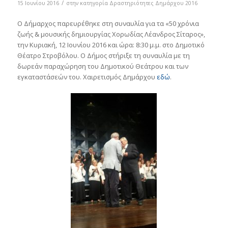
/
15 Ιουνίου 2016
στην κατηγορία
Δραστηριότητες Δημάρχου 2016
Ο Δήμαρχος παρευρέθηκε στη συναυλία για τα «50 χρόνια
ζωής & μουσικής δημιουργίας Χορωδίας Λέανδρος Σίταρος»,
την Κυριακή, 12 Ιουνίου 2016 και ώρα: 8:30 μ.μ. στο Δημοτικό
Θέατρο Στροβόλου. Ο Δήμος στήριξε τη συναυλία με τη
δωρεάν παραχώρηση του Δημοτικού Θεάτρου και των
εγκαταστάσεών του. Χαιρετισμός Δημάρχου
εδώ
.