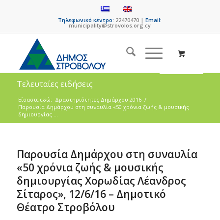
Τηλεφωνικό κέντρο:
22470470 |
Email:
municipality@strovolos.org.cy
Τελευταίες ειδήσεις
Είσαστε εδώ:
Δραστηριότητες Δημάρχου 2016
/
Παρουσία Δημάρχου στη συναυλία «50 χρόνια ζωής & μουσικής
δημιουργίας ...
Παρουσία Δημάρχου στη συναυλία
«50 χρόνια ζωής & μουσικής
δημιουργίας Χορωδίας Λέανδρος
Σίταρος», 12/6/16 – Δημοτικό
Θέατρο Στροβόλου