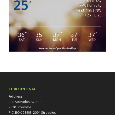
25
clear sky
°
77% humidity
wind: 1m/s NW
H 25 • L 25
36
35
37
37
37
°
°
°
°
°
SAT
SUN
MON
TUE
WED
Weather from OpenWeatherMap
ΕΠΙΚΟΙΝΩΝΙΑ
Address:
100 Strovolos Avenue
2020 Strovolos
P.C. BOX 28403, 2094 Strovolos