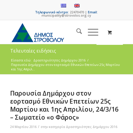
Τηλεφωνικό κέντρο:
22470470 |
Email:
municipality@strovolos.org.cy
Τελευταίες ειδήσεις
Είσαστε εδώ:
Δραστηριότητες Δημάρχου 2016
/
Παρουσία Δημάρχου στον εορτασμό Εθνικών Επετείων 25ς Μαρτίου
και 1ης Απριλ...
Παρουσία Δημάρχου στον
εορτασμό Εθνικών Επετείων 25ς
Μαρτίου και 1ης Απριλίου, 24/3/16
– Σωματείο «ο Φάρος»
/
24 Μαρτίου 2016
στην κατηγορία
Δραστηριότητες Δημάρχου 2016