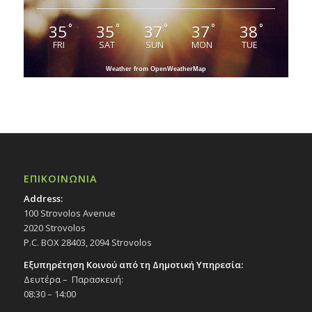
35
35
37
37
38
°
°
°
°
°
FRI
SAT
SUN
MON
TUE
Weather from OpenWeatherMap
ΕΠΙΚΟΙΝΩΝΙΑ
Address:
100 Strovolos Avenue
2020 Strovolos
P.C. BOX 28403, 2094 Strovolos
Εξυπηρέτηση Κοινού από τη Δημοτική Υπηρεσία:
Δευτέρα – Παρασκευή:
08:30 – 14:00