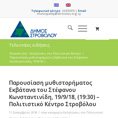
Τηλεφωνικό κέντρο:
22470470 |
Email:
municipality@strovolos.org.cy
Τελευταίες ειδήσεις
Είσαστε εδώ:
Eκδηλώσεις στο Πολιτιστικό Κέντρο
/
Παρουσίαση μυθιστορήματος Εκβάτανα του Στέφανου
Κωνσταντινίδη, 19/9/18, (...
Παρουσίαση μυθιστορήματος
Εκβάτανα του Στέφανου
Κωνσταντινίδη, 19/9/18, (19:30) –
Πολιτιστικό Κέντρο Στροβόλου
/
11 Σεπτεμβρίου 2018
στην κατηγορία
Eκδηλώσεις στο Πολιτιστικό