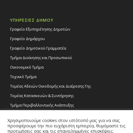
ΥΠΗΡΕΣΙΕΣ ΔΗΜΟΥ
Γραφείο Εξυπηρέτησης Δημοτών
Γραφείο Δημάρχου
Γραφείο Δημοτικού Γραμματέα
Τμήμα Διοίκησης και Προσωπικού
Οικονομικό Τμήμα
Τεχνικό Τμήμα
Τομέας Αδειών Οικοδομής και Διαίρεσης Γης
Τομέας Κατασκευών & Συντήρησης
Τμήμα Περιβαλλοντικής Ανάπτυξης
Tμήμα Δημόσιας Υγείας και Καθαριότητας
Χρησιμοποιούμε cookies στον ιστότοπό μας για να σας
Τομέας Γραμμάτων και Τεχνών
προσφέρουμε την πιο ευχάριστη εμπειρία, θυμόμαστε τις
προτιμήσεις σας και τις επανειλημμένες επισκέψεις.