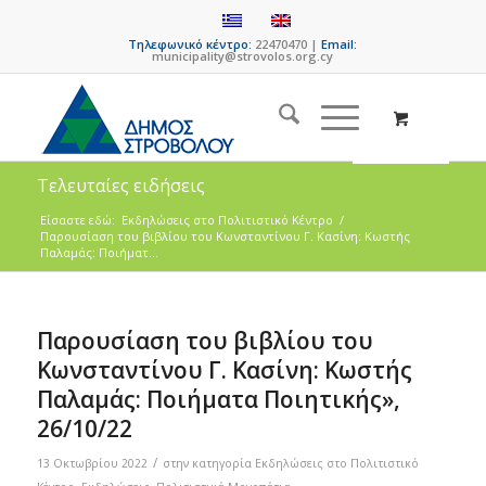
Τηλεφωνικό κέντρο:
22470470 |
Email:
municipality@strovolos.org.cy
Τελευταίες ειδήσεις
Είσαστε εδώ:
Eκδηλώσεις στο Πολιτιστικό Κέντρο
/
Παρουσίαση του βιβλίου του Κωνσταντίνου Γ. Κασίνη: Κωστής
Παλαμάς: Ποιήματ...
Παρουσίαση του βιβλίου του
Κωνσταντίνου Γ. Κασίνη: Κωστής
Παλαμάς: Ποιήματα Ποιητικής»,
26/10/22
/
13 Οκτωβρίου 2022
στην κατηγορία
Eκδηλώσεις στο Πολιτιστικό