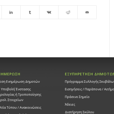
ΝΗΜΕΡΩΣΗ
ΕΞΥΠΗΡΕΤΗΣΗ ΔΗΜΟΤΩ
εση Ενημέρωση Δημοτών
Πρόγραμμα Συλλογής Σκυβάλω
. Υποβολή Ένστασης
Εισηγήσεις / Παράπονα / Αιτήμ
ρολογίας ή Τροποποίησης
Πράσινο Σημείο
ρολ. Στοιχείων
Άδειες
λτία Τύπου / Ανακοινώσεις
Διατήρηση Σκύλου