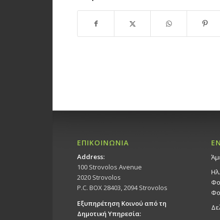
ΕΠΙΚΟΙΝΩΝΙΑ
Ε
Address:
Άμ
100 Strovolos Avenue
Ηλ
2020 Strovolos
Φο
P.C. BOX 28403, 2094 Strovolos
Φο
Εξυπηρέτηση Κοινού από τη
Δε
Δημοτική Υπηρεσία: