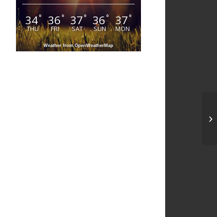
34
36
37
36
37
°
°
°
°
°
THU
FRI
SAT
SUN
MON
Weather from OpenWeatherMap