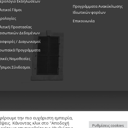
ερολόγιο Εκδηλώσεων
Προγράμματα Ανακύκλωσης
λιτικοί Γάμοι
Ιδιωτικών φορέων
ρολογίες
Επικοινωνία
λιτική Προστασίας
οσωπικών Δεδομένων
οσφορές / Διαγωνισμοί
ρωπαϊκά Προγράμματα
σικές Νομοθεσίες
ήσιμοι Σύνδεσμοι
φέρουμε την πιο ευχάριστη εμπειρία,
κέψεις. Κάνοντας κλικ στο "Αποδοχή
Ρυθμίσεις cookies