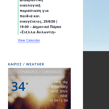
s
s
s
s
s
s
t
t
t
t
t
t
t
οικολογική
s
s
s
s
s
s
s
παράσταση για
παιδιά και
οικογένειες, 25/8/26 |
19:00 – Δημοτικό Πάρκο
«Στέλλα Αυλωνίτη»
View Calendar
ΚΑΙΡΟΣ / WEATHER
ΣΤΡΟΒΟΛΟΣ / STROVOLOS
34
clear sky
°
52% humidity
wind: 3m/s
NNE
H 34 • L 34