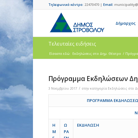
Τηλεφωνικό κέντρο:
22470470 |
Email:
municipality@
Δήμαρχος
Τελευταίες ειδήσεις
Είσαστε εδώ:
Eκδηλώσεις στο Δημ. Θέατρο
/
Πρόγρα
Πρόγραμμα Εκδηλώσεων Δη
/
3 Νοεμβρίου 2017
στην κατηγορία
Eκδηλώσεις στο Δ
ΠΡΟΓΡΑΜΜΑ ΕΚΔΗΛΩΣΕΩ
Ν
Η
Ω
ΕΚΔΗΛΩΣΗ
Μ
ΡΑ