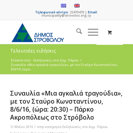
Τηλεφωνικό κέντρο:
22470470 |
Email:
municipality@strovolos.org.cy
Τελευταίες ειδήσεις
Είσαστε εδώ:
Eκδηλώσεις στα Δημ. Πάρκα
/
Συναυλία «Μια αγκαλιά τραγούδια», με τον Σταύρο Κωνσταντίνου,
8/6/16, (ώρα...
Συναυλία «Μια αγκαλιά τραγούδια»,
με τον Σταύρο Κωνσταντίνου,
8/6/16, (ώρα: 20:30) – Πάρκο
Ακροπόλεως στο Στρόβολο
/
12 Μαΐου 2016
στην κατηγορία
Eκδηλώσεις στα Δημ. Πάρκα
,