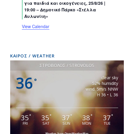
για παιδιά και οικογένειες, 25/8/26 |
s
s
s
s
s
s
s
19:00 – Δημοτικό Πάρκο «Στέλλα
Αυλωνίτη»
View Calendar
ΚΑΙΡΟΣ / WEATHER
ΣΤΡΟΒΟΛΟΣ / STROVOLOS
36
clear sky
°
52% humidity
wind: 5m/s NNW
H 36 • L 36
35
35
37
38
37
°
°
°
°
°
FRI
SAT
SUN
MON
TUE
Weather from OpenWeatherMap