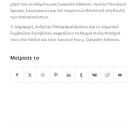
χαμό του συνδημότη μας Σωκράτη Χάσικου, πρώην Υπουργού
Άμυνας, Εσωτερικών και επί σειρά ετών Βουλευτή στη Βουλή
των Αντιπροσώπων.
Ο Δήμαρχος, Ανδρέας Παπαχαραλάμπους και το Δημοτικό
Συμβούλιο Στροβόλου εκφράζουν τα θερμά συλλυπητήριά
τους στα παιδιά και τους οικείους του μ. Σωκράτη Χάσικου.
Μοίρασε το