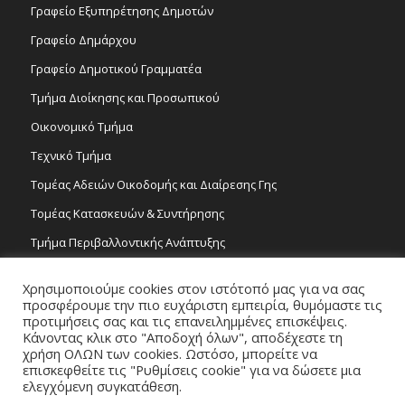
Γραφείο Εξυπηρέτησης Δημοτών
Γραφείο Δημάρχου
Γραφείο Δημοτικού Γραμματέα
Τμήμα Διοίκησης και Προσωπικού
Οικονομικό Τμήμα
Τεχνικό Τμήμα
Τομέας Αδειών Οικοδομής και Διαίρεσης Γης
Τομέας Κατασκευών & Συντήρησης
Τμήμα Περιβαλλοντικής Ανάπτυξης
Tμήμα Δημόσιας Υγείας και Καθαριότητας
Χρησιμοποιούμε cookies στον ιστότοπό μας για να σας
Τομέας Γραμμάτων και Τεχνών
προσφέρουμε την πιο ευχάριστη εμπειρία, θυμόμαστε τις
προτιμήσεις σας και τις επανειλημμένες επισκέψεις.
Τροχονομία
Κάνοντας κλικ στο "Αποδοχή όλων", αποδέχεστε τη
χρήση ΟΛΩΝ των cookies. Ωστόσο, μπορείτε να
επισκεφθείτε τις "Ρυθμίσεις cookie" για να δώσετε μια
ελεγχόμενη συγκατάθεση.