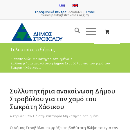
Τηλεφωνικό κέντρο:
22470470 |
Email:
municipality@strovolos.org.cy
Τελευταίες ειδήσεις
Είσαστε εδώ:
Μη κατηγοριοποιημένο
/
Συλλυπητήρια ανακοίνωση Δήμου Στροβόλου για τον χαμό του
Σωκράτη Χάσικου...
Συλλυπητήρια ανακοίνωση Δήμου
Στροβόλου για τον χαμό του
Σωκράτη Χάσικου
/
4 Απριλίου 2021
στην κατηγορία
Μη κατηγοριοποιημένο
Ο Δήμος Στροβόλου εκφράζει τη βαθύτατη θλίψη του για τον