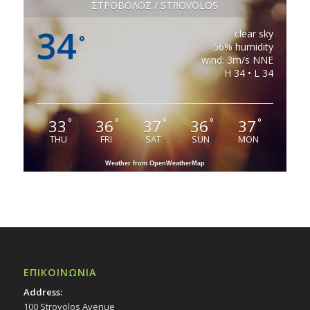
ΣΤΡΟΒΟΛΟΣ / STROVOLOS
34
clear sky
°
56% humidity
wind: 3m/s NNE
H 34 • L 34
33
36
37
36
37
°
°
°
°
°
THU
FRI
SAT
SUN
MON
Weather from OpenWeatherMap
ΕΠΙΚΟΙΝΩΝΙΑ
Address:
100 Strovolos Avenue