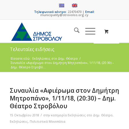
Τηλεφωνικό κέντρο:
22470470 |
Email:
municipality@strovolos.org.cy
Τελευταίες ειδήσεις
Είσαστε εδώ:
Eκδηλώσεις στο Δημ. Θέατρο
/
Συναυλία «Αφιέρωμα στον Δημήτρη Μητροπάνο», 1/11/18, (20:30) –
Δημ. Θέατρο Στροβό...
Συναυλία «Αφιέρωμα στον Δημήτρη
Μητροπάνο», 1/11/18, (20:30) – Δημ.
Θέατρο Στροβόλου
/
15 Οκτωβρίου 2018
στην κατηγορία
Eκδηλώσεις στο Δημ. Θέατρο
,
Εκδηλώσεις
,
Πολιτιστικά Μονοπάτια