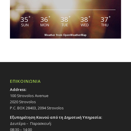
35
36
38
38
37
°
°
°
°
°
SUN
MON
TUE
WED
THU
Weather from OpenWeatherMap
ΕΠΙΚΟΙΝΩΝΙΑ
Address:
100 Strovolos Avenue
2020 Strovolos
P.C. BOX 28403, 2094 Strovolos
Εξυπηρέτηση Κοινού από τη Δημοτική Υπηρεσία:
Δευτέρα – Παρασκευή:
08:30 – 14:00