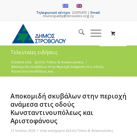
Τηλεφωνικό κέντρο:
22470470 |
Email:
municipality@strovolos.org.cy
Τελευταίες ειδήσεις
Είσαστε εδώ:
Δελτία Τύπου & Ανακοινώσεις
/
Αποκομιδή σκυβάλων στην περιοχή ανάμεσα στις οδούς
Κωνσταντινουπόλεως και ...
Αποκομιδή σκυβάλων στην περιοχή
ανάμεσα στις οδούς
Κωνσταντινουπόλεως και
Αριστοφάνους
/
12 Ιουνίου 2020
στην κατηγορία
Δελτία Τύπου & Ανακοινώσεις