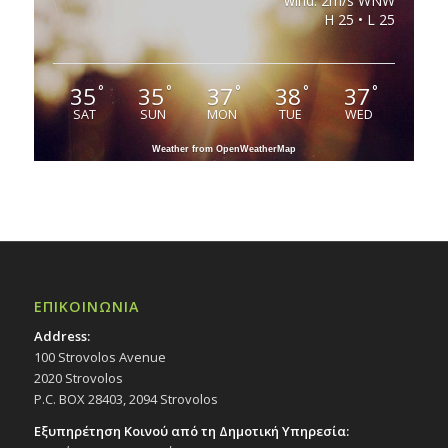
wind: 2m/s WNW
H 25 • L 25
35
35
37
38
37
°
°
°
°
°
SAT
SUN
MON
TUE
WED
Weather from OpenWeatherMap
ΕΠΙΚΟΙΝΩΝΙΑ
Address:
100 Strovolos Avenue
2020 Strovolos
P.C. BOX 28403, 2094 Strovolos
Εξυπηρέτηση Κοινού από τη Δημοτική Υπηρεσία: