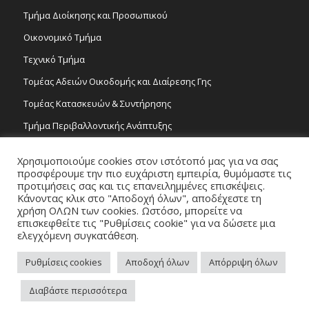
Τμήμα Διοίκησης και Προσωπικού
Οικονομικό Τμήμα
Τεχνικό Τμήμα
Τομέας Αδειών Οικοδομής και Διαίρεσης Γης
Τομέας Κατασκευών & Συντήρησης
Τμήμα Περιβαλλοντικής Ανάπτυξης
Tμήμα Δημόσιας Υγείας και Καθαριότητας
Χρησιμοποιούμε cookies στον ιστότοπό μας για να σας
Τομέας Γραμμάτων και Τεχνών
προσφέρουμε την πιο ευχάριστη εμπειρία, θυμόμαστε τις
προτιμήσεις σας και τις επανειλημμένες επισκέψεις.
Τροχονομία
Κάνοντας κλικ στο "Αποδοχή όλων", αποδέχεστε τη
χρήση ΟΛΩΝ των cookies. Ωστόσο, μπορείτε να
επισκεφθείτε τις "Ρυθμίσεις cookie" για να δώσετε μια
ελεγχόμενη συγκατάθεση.
Ρυθμίσεις cookies
Αποδοχή όλων
Απόρριψη όλων
Copyright 2026 © Δήμος Στροβόλου, All Rights Reserved. / Powered by
Διαβάστε περισσότερα
NETinfo Plc
Πλοηγός