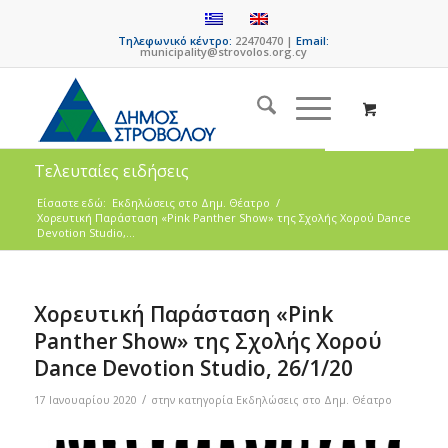
Τηλεφωνικό κέντρο:
22470470 |
Email:
municipality@strovolos.org.cy
Τελευταίες ειδήσεις
Είσαστε εδώ:
Eκδηλώσεις στο Δημ. Θέατρο
/
Χορευτική Παράσταση «Pink Panther Show» της Σχολής Χορού Dance
Devotion Studio,...
Χορευτική Παράσταση «Pink
Panther Show» της Σχολής Χορού
Dance Devotion Studio, 26/1/20
/
17 Ιανουαρίου 2020
στην κατηγορία
Eκδηλώσεις στο Δημ. Θέατρο