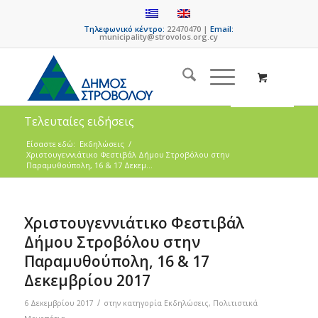
Τηλεφωνικό κέντρο:
22470470 |
Email:
municipality@strovolos.org.cy
Τελευταίες ειδήσεις
Είσαστε εδώ:
Εκδηλώσεις
/
Χριστουγεννιάτικο Φεστιβάλ Δήμου Στροβόλου στην
Παραμυθούπολη, 16 & 17 Δεκεμ...
Χριστουγεννιάτικο Φεστιβάλ
Δήμου Στροβόλου στην
Παραμυθούπολη, 16 & 17
Δεκεμβρίου 2017
/
6 Δεκεμβρίου 2017
στην κατηγορία
Εκδηλώσεις
,
Πολιτιστικά