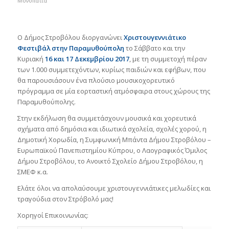
Μονοπάτια
Ο Δήμος Στροβόλου διοργανώνει
Χριστουγεννιάτικο
Φεστιβάλ
στην Παραμυθούπολη
το Σάββατο και την
Κυριακή
16 και 17 Δεκεμβρίου 2017
, με τη συμμετοχή πέραν
των 1.000 συμμετεχόντων, κυρίως παιδιών και εφήβων, που
θα παρουσιάσουν ένα πλούσιο μουσικοχορευτικό
πρόγραμμα σε μία εορταστική ατμόσφαιρα στους χώρους της
Παραμυθούπολης.
Στην εκδήλωση θα συμμετάσχουν μουσικά και χορευτικά
σχήματα από δημόσια και ιδιωτικά σχολεία, σχολές χορού, η
Δημοτική Χορωδία, η Συμφωνική Μπάντα Δήμου Στροβόλου –
Ευρωπαϊκού Πανεπιστημίου Κύπρου, ο Λαογραφικός Όμιλος
Δήμου Στροβόλου, το Ανοικτό Σχολείο Δήμου Στροβόλου, η
ΣΜΕΦ κ.α.
Ελάτε όλοι να απολαύσουμε χριστουγεννιάτικες μελωδίες και
τραγούδια στον Στρόβολό μας!
Χορηγοί Επικοινωνίας: