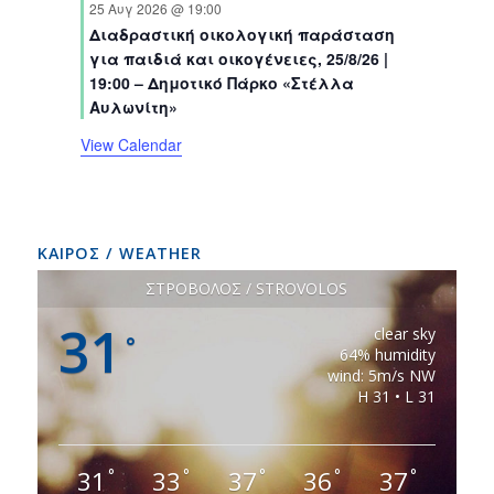
t
t
t
t
t
t
t
25 Αυγ 2026 @ 19:00
n
n
n
n
n
n
n
s
s
s
s
s
s
Διαδραστική οικολογική παράσταση
t
t
t
t
t
t
t
για παιδιά και οικογένειες, 25/8/26 |
s
s
s
s
s
s
s
19:00 – Δημοτικό Πάρκο «Στέλλα
Αυλωνίτη»
View Calendar
ΚΑΙΡΟΣ / WEATHER
ΣΤΡΟΒΟΛΟΣ / STROVOLOS
31
clear sky
°
64% humidity
wind: 5m/s NW
H 31 • L 31
31
33
37
36
37
°
°
°
°
°