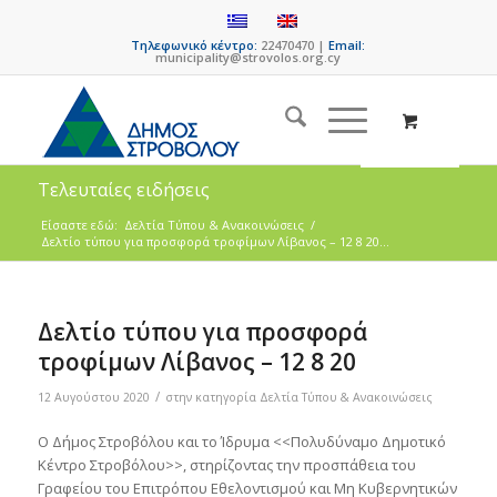
Τηλεφωνικό κέντρο:
22470470 |
Email:
municipality@strovolos.org.cy
Τελευταίες ειδήσεις
Είσαστε εδώ:
Δελτία Τύπου & Ανακοινώσεις
/
Δελτίο τύπου για προσφορά τροφίμων Λίβανος – 12 8 20...
Δελτίο τύπου για προσφορά
τροφίμων Λίβανος – 12 8 20
/
12 Αυγούστου 2020
στην κατηγορία
Δελτία Τύπου & Ανακοινώσεις
Ο Δήμος Στροβόλου και το Ίδρυμα <<Πολυδύναμο Δημοτικό
Κέντρο Στροβόλου>>, στηρίζοντας την προσπάθεια του
Γραφείου του Επιτρόπου Εθελοντισμού και Μη Κυβερνητικών