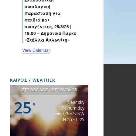
s
s
s
s
s
s
t
t
t
t
t
t
t
οικολογική
s
s
s
s
s
s
s
παράσταση για
παιδιά και
οικογένειες, 25/8/26 |
19:00 – Δημοτικό Πάρκο
«Στέλλα Αυλωνίτη»
View Calendar
ΚΑΙΡΟΣ / WEATHER
ΣΤΡΟΒΟΛΟΣ / STROVOLOS
25
clear sky
°
78% humidity
wind: 3m/s NW
H 25 • L 25