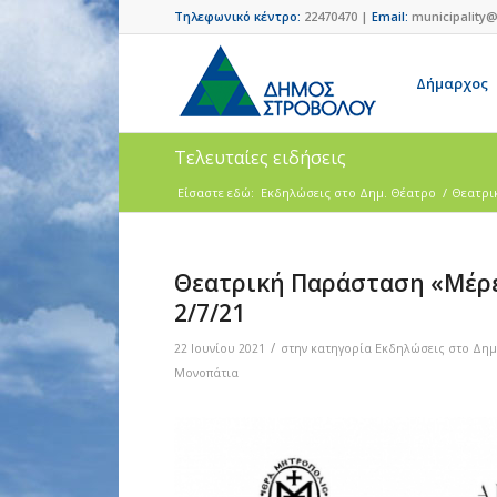
Τηλεφωνικό κέντρο:
22470470 |
Email:
municipality@
Δήμαρχος
Τελευταίες ειδήσεις
Είσαστε εδώ:
Eκδηλώσεις στο Δημ. Θέατρο
/
Θεατρικ
Θεατρική Παράσταση «Μέρες
2/7/21
/
22 Ιουνίου 2021
στην κατηγορία
Eκδηλώσεις στο Δημ
Μονοπάτια