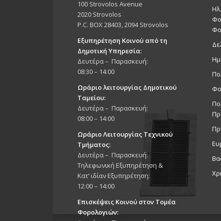
100 Strovolos Avenue
Ηλ
2020 Strovolos
Φο
P.C. BOX 28403, 2094 Strovolos
Φο
Εξυπηρέτηση Κοινού από τη
Δε
Δημοτική Υπηρεσία:
Ημ
Δευτέρα – Παρασκευή:
08:30 – 14:00
Πο
Ωράριο λειτουργίας Δημοτικού
Φο
Ταμείου:
Πο
Δευτέρα – Παρασκευή:
Πρ
08:00 – 14:00
Πρ
Ωράριο Λειτουργίας Τεχνικού
Ευ
Τμήματος:
Δευτέρα – Παρασκευή:
Βα
Τηλεφωνική Εξυπηρέτηση &
Χρ
Κατ’ ιδίαν Εξυπηρέτηση:
12:00 – 14:00
Επισκέψεις Κοινού στον Τομέα
Φορολογιών: