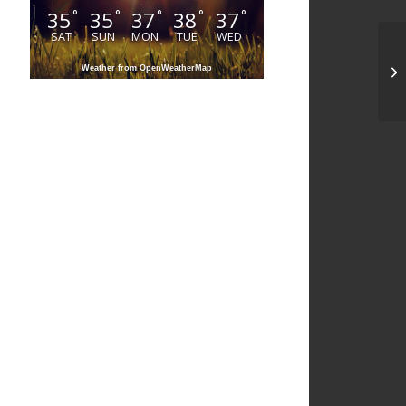
35
35
37
38
37
°
°
°
°
°
SAT
SUN
MON
TUE
WED
Weather from OpenWeatherMap