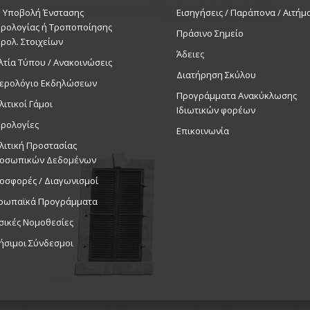
. Υποβολή Ένστασης
Εισηγήσεις / Παράπονα / Αιτήμ
ρολογίας ή Τροποποίησης
Πράσινο Σημείο
ρολ. Στοιχείων
Άδειες
λτία Τύπου / Ανακοινώσεις
Διατήρηση Σκύλου
ερολόγιο Εκδηλώσεων
Προγράμματα Ανακύκλωσης
λιτικοί Γάμοι
Ιδιωτικών φορέων
ρολογίες
Επικοινωνία
λιτική Προστασίας
οσωπικών Δεδομένων
οσφορές / Διαγωνισμοί
ρωπαϊκά Προγράμματα
σικές Νομοθεσίες
ήσιμοι Σύνδεσμοι