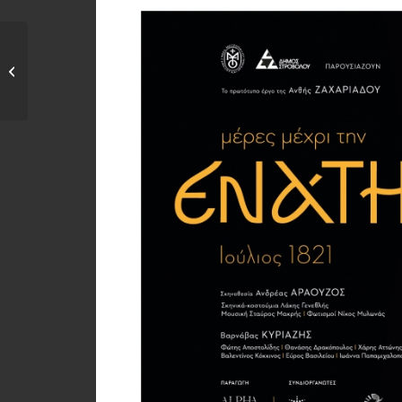
Παρουσίαση του
βιβλίου του Μιχάλη
Χατζηπιερή...