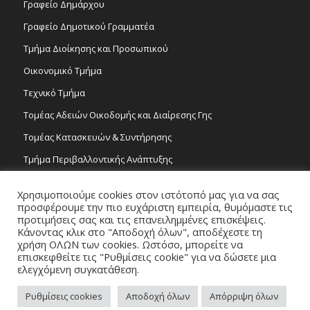
Γραφείο Δημάρχου
Γραφείο Δημοτικού Γραμματέα
Τμήμα Διοίκησης και Προσωπικού
Οικονομικό Τμήμα
Τεχνικό Τμήμα
Τομέας Αδειών Οικοδομής και Διαίρεσης Γης
Τομέας Κατασκευών & Συντήρησης
Τμήμα Περιβαλλοντικής Ανάπτυξης
Tμήμα Δημόσιας Υγείας και Καθαριότητας
Χρησιμοποιούμε cookies στον ιστότοπό μας για να σας
Τομέας Γραμμάτων και Τεχνών
προσφέρουμε την πιο ευχάριστη εμπειρία, θυμόμαστε τις
προτιμήσεις σας και τις επανειλημμένες επισκέψεις.
Τροχονομία
Κάνοντας κλικ στο "Αποδοχή όλων", αποδέχεστε τη
χρήση ΟΛΩΝ των cookies. Ωστόσο, μπορείτε να
επισκεφθείτε τις "Ρυθμίσεις cookie" για να δώσετε μια
ελεγχόμενη συγκατάθεση.
Ρυθμίσεις cookies
Αποδοχή όλων
Απόρριψη όλων