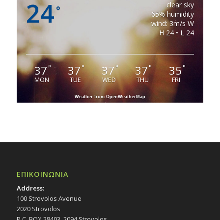
24
clear sky
°
65% humidity
wind: 3m/s W
H 24 • L 24
37
37
37
37
35
°
°
°
°
°
MON
TUE
WED
THU
FRI
Weather from OpenWeatherMap
ΕΠΙΚΟΙΝΩΝΙΑ
Address:
100 Strovolos Avenue
2020 Strovolos
P.C. BOX 28403, 2094 Strovolos