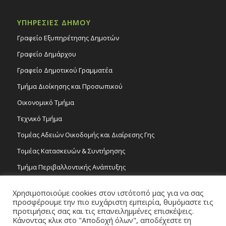
ΥΠΗΡΕΣΙΕΣ ΔΗΜΟΥ
Γραφείο Εξυπηρέτησης Δημοτών
Γραφείο Δημάρχου
Γραφείο Δημοτικού Γραμματέα
Τμήμα Διοίκησης και Προσωπικού
Οικονομικό Τμήμα
Τεχνικό Τμήμα
Τομέας Αδειών Οικοδομής και Διαίρεσης Γης
Τομέας Κατασκευών & Συντήρησης
Τμήμα Περιβαλλοντικής Ανάπτυξης
Tμήμα Δημόσιας Υγείας και Καθαριότητας
Χρησιμοποιούμε cookies στον ιστότοπό μας για να σας
Τομέας Γραμμάτων και Τεχνών
προσφέρουμε την πιο ευχάριστη εμπειρία, θυμόμαστε τις
προτιμήσεις σας και τις επανειλημμένες επισκέψεις.
Τροχονομία
Κάνοντας κλικ στο "Αποδοχή όλων", αποδέχεστε τη