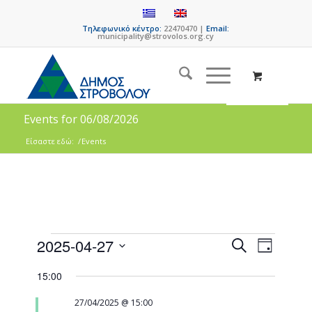
Τηλεφωνικό κέντρο:
22470470 |
Email:
municipality@strovolos.org.cy
Events for 06/08/2026
Είσαστε εδώ:
/
Events
Events
Event
2025-04-27
Search
Day
Views
Search
Select
Naviga
15:00
date.
and
Views
27/04/2025 @ 15:00