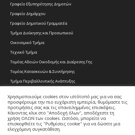
Γραφείο Εξυπηρέτησης Δημοτών
Γραφείο Δημάρχου
Γραφείο Δημοτικού Γραμματέα
Τμήμα Διοίκησης και Προσωπικού
Οικονομικό Τμήμα
Τεχνικό Τμήμα
Τομέας Αδειών Οικοδομής και Διαίρεσης Γης
Τομέας Κατασκευών & Συντήρησης
Τμήμα Περιβαλλοντικής Ανάπτυξης
Tμήμα Δημόσιας Υγείας και Καθαριότητας
Χρησιμοποιούμε cookies στον ιστότοπό μας για να σας
Τομέας Γραμμάτων και Τεχνών
προσφέρουμε την πιο ευχάριστη εμπειρία, θυμόμαστε τις
προτιμήσεις σας και τις επανειλημμένες επισκέψεις.
Τροχονομία
Κάνοντας κλικ στο "Αποδοχή όλων", αποδέχεστε τη
χρήση ΟΛΩΝ των cookies. Ωστόσο, μπορείτε να
επισκεφθείτε τις "Ρυθμίσεις cookie" για να δώσετε μια
ελεγχόμενη συγκατάθεση.